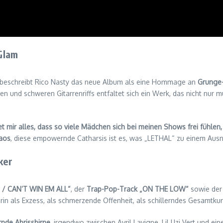
Glam
beschreibt Rico Nasty das neue Album als eine Hommage an
Grunge-
en und schweren Gitarrenriffs entfaltet sich ein Werk, das nicht nur
t mir alles, dass so viele Mädchen sich bei meinen Shows frei fühlen
haos
, diese empowernde Catharsis ist es, was „LETHAL“ zu einem Au
ker
 / CAN’T WIN EM ALL“
, der
Trap-Pop-Track „ON THE LOW“
sowie der
rin als Exzess, als schmerzende Offenheit, als schillerndes Gesamtkun
rnde Abrissbirne
, irgendwo zwischen Avril Lavigne, Lil Uzi Vert und e