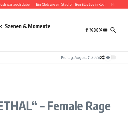
war auch dabei
Ein Club wie ein Stadion: Ben Ellis live in Köln
Nina Chuba zwisch
k
Szenen & Momente
Freitag, August 7, 2026
„LETHAL“ – Female Rage