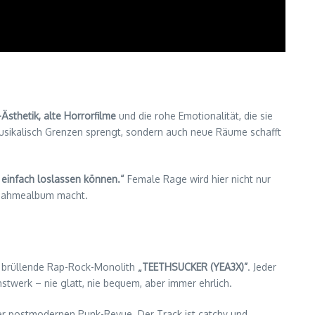
Ästhetik, alte Horrorfilme
und die rohe Emotionalität, die sie
 musikalisch Grenzen sprengt, sondern auch neue Räume schafft
, einfach loslassen können.“
Female Rage wird hier nicht nur
snahmealbum macht.
 brüllende Rap-Rock-Monolith
„TEETHSUCKER (YEA3X)”
. Jeder
stwerk – nie glatt, nie bequem, aber immer ehrlich.
iner postmodernen Punk-Revue. Der Track ist catchy und