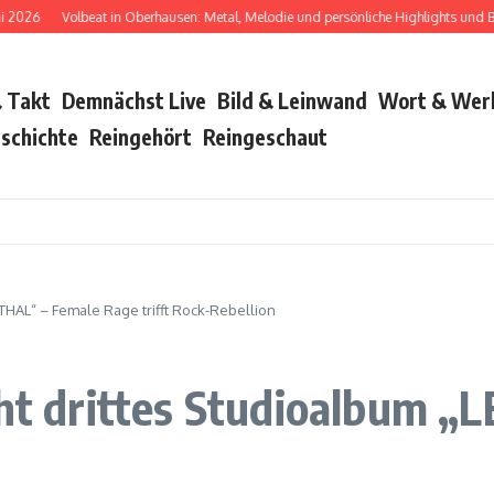
6
Volbeat in Oberhausen: Metal, Melodie und persönliche Highlights und Bush 
 Takt
Demnächst Live
Bild & Leinwand
Wort & Wer
schichte
Reingehört
Reingeschaut
ETHAL“ – Female Rage trifft Rock-Rebellion
cht drittes Studioalbum 