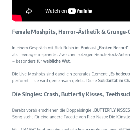
Female Moshpits, Horror-Ästhetik & Grunge-
In einem Gespräch mit Rick Rubin im
Podcast „Broken Record“
als Teenager inspirierte. Zwischen rotzigen Beach-Rock-Anleih
– besonders für
weibliche Wut
.
Die Live-Moshpits sind dabei ein zentrales Element:
„Es bedeute
performt – sie wird gemeinsam gelebt. Diese
Solidarität im C
Die Singles: Crash, Butterfly Kisses, Teethsuc
Bereits vorab erschienen die Doppelsingle
„BUTTERFLY KISSES
Song steht für eine andere Facette von Rico Nasty: Die Künstle
Mit „CRASH“ liegt nun die zentrale Fokussingle vor: eine
glitze