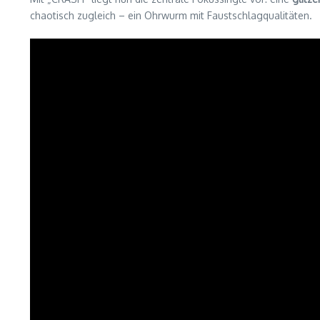
chaotisch zugleich – ein Ohrwurm mit Faustschlagqualitäten.