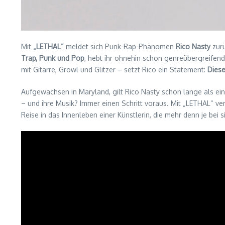
Mit
„LETHAL“
meldet sich Punk-Rap-Phänomen
Rico Nasty
zurü
Trap, Punk und Pop
, hebt ihr ohnehin schon genreübergreifen
mit Gitarre, Growl und Glitzer – setzt Rico ein Statement:
Diese
Aufgewachsen in Maryland, gilt Rico Nasty schon lange als ei
– und ihre Musik? Immer einen Schritt voraus. Mit „LETHAL“ ver
Reise in das Innenleben einer Künstlerin, die mehr denn je bei