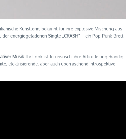
kanische Künstlerin, bekannt für ihre explosive Mischung aus
t der
energiegeladenen Single „CRASH“
– ein Pop-Punk-Brett
ativer Musik
. Ihr Look ist futuristisch, ihre Attitude ungebändigt
mte, elektrisierende, aber auch überraschend introspektive