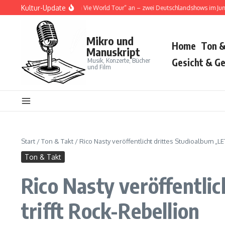
Zum Inhalt springen
Kultur-Update
ja Cat kündigt „Tour Ma Vie World Tour“ an – zwei Deutschlandshows im Juni 202
Mikro und
Home
Ton &
Manuskript
Musik, Konzerte, Bücher
Gesicht & Ge
und Film
Start
/
Ton & Takt
/
Rico Nasty veröffentlicht drittes Studioalbum „L
Ton & Takt
Rico Nasty veröffentli
trifft Rock-Rebellion