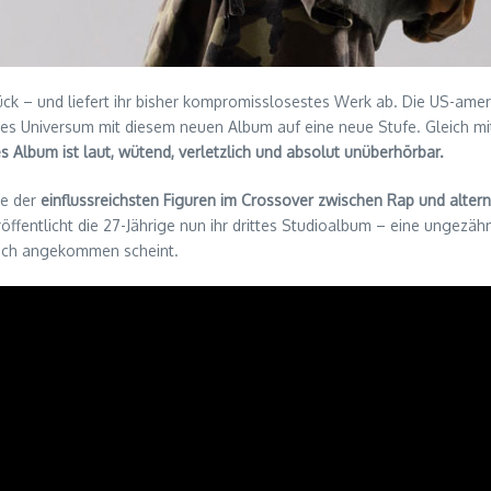
ck – und liefert ihr bisher kompromisslosestes Werk ab. Die US-ameri
des Universum mit diesem neuen Album auf eine neue Stufe. Gleich mi
s Album ist laut, wütend, verletzlich und absolut unüberhörbar.
ne der
einflussreichsten Figuren im Crossover zwischen Rap und altern
öffentlicht die 27-Jährige nun ihr drittes Studioalbum – eine ungezäh
 sich angekommen scheint.