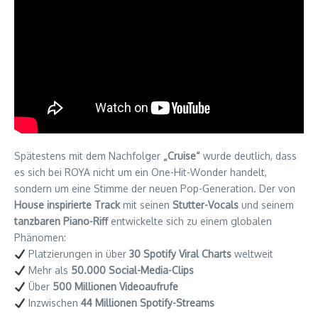
Spätestens mit dem Nachfolger
„Cruise“
wurde deutlich, dass
es sich bei ROYA nicht um ein One-Hit-Wonder handelt,
sondern um eine Stimme der neuen Pop-Generation. Der von
House inspirierte Track
mit seinen
Stutter-Vocals
und seinem
tanzbaren Piano-Riff
entwickelte sich zu einem globalen
Phänomen:
Platzierungen in über
30 Spotify Viral Charts
weltweit
Mehr als
50.000 Social-Media-Clips
Über
500 Millionen Videoaufrufe
Inzwischen
44 Millionen Spotify-Streams