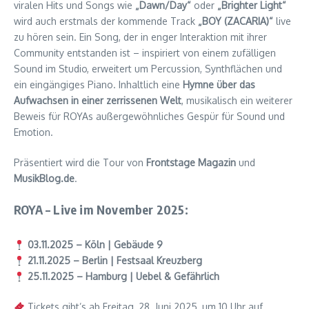
viralen Hits und Songs wie
„Dawn/Day“
oder
„Brighter Light“
wird auch erstmals der kommende Track
„BOY (ZACARIA)“
live
zu hören sein. Ein Song, der in enger Interaktion mit ihrer
Community entstanden ist – inspiriert von einem zufälligen
Sound im Studio, erweitert um Percussion, Synthflächen und
ein eingängiges Piano. Inhaltlich eine
Hymne über das
Aufwachsen in einer zerrissenen Welt
, musikalisch ein weiterer
Beweis für ROYAs außergewöhnliches Gespür für Sound und
Emotion.
Präsentiert wird die Tour von
Frontstage Magazin
und
MusikBlog.de
.
ROYA – Live im November 2025:
03.11.2025 – Köln | Gebäude 9
21.11.2025 – Berlin | Festsaal Kreuzberg
25.11.2025 – Hamburg | Uebel & Gefährlich
Tickets gibt’s ab Freitag, 28. Juni 2025, um 10 Uhr auf