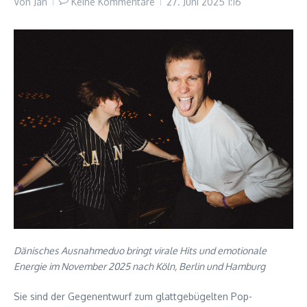
Von
Jan
Keine Kommentare
27. Juni 2025
1:16
Dänisches Ausnahmeduo bringt virale Hits und emotionale
Energie im November 2025 nach Köln, Berlin und Hamburg
Sie sind der Gegenentwurf zum glattgebügelten Pop-