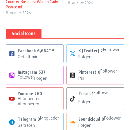
Country-Business: Warum Carly
8. August 2026
Pearce mi ...
8. August 2026
Social Icons
Fans
Follower
Facebook
6,664
X (Twitter)
2
Gefällt mir
Folgen
Follower
Instagram
537
Pinterest
0
Follower
Folgen
Pin
Follower
Youtube
260
Tiktok
1
Abonnenten
Folgen
Abonnieren
Mitglieder
Follower
Telegram
0
Soundcloud
0
Beitreten
Folgen