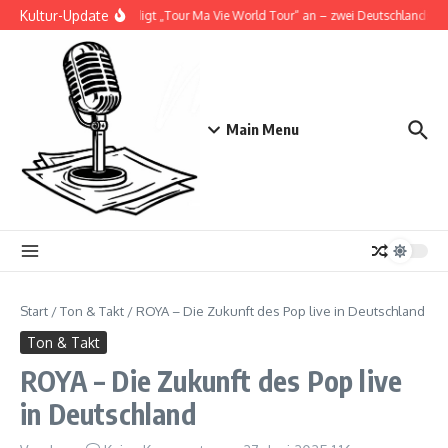
Zum Inhalt springen
Kultur-Update
Doja Cat kündigt „Tour Ma Vie World Tour“ an – zwei Deutschlandshows
Main Menu
Start
/
Ton & Takt
/
ROYA – Die Zukunft des Pop live in Deutschland
Ton & Takt
ROYA – Die Zukunft des Pop live
in Deutschland