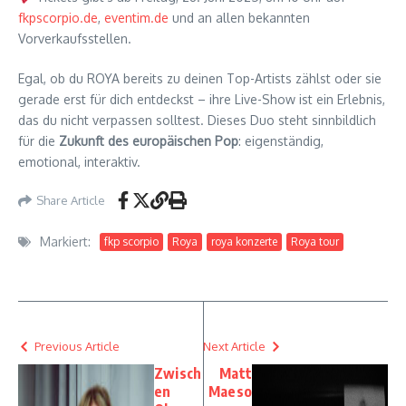
fkpscorpio.de
,
eventim.de
und an allen bekannten
Vorverkaufsstellen.
Egal, ob du ROYA bereits zu deinen Top-Artists zählst oder sie
gerade erst für dich entdeckst – ihre Live-Show ist ein Erlebnis,
das du nicht verpassen solltest. Dieses Duo steht sinnbildlich
für die
Zukunft des europäischen Pop
: eigenständig,
emotional, interaktiv.
Share Article
Markiert:
fkp scorpio
Roya
roya konzerte
Roya tour
Previous Article
Next Article
Zwisch
Matt
en
Maeso