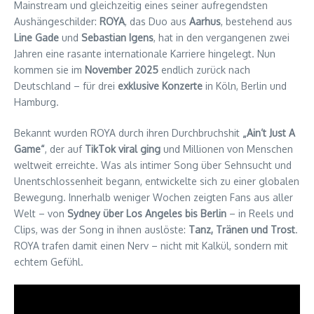
Mainstream und gleichzeitig eines seiner aufregendsten
Aushängeschilder:
ROYA
, das Duo aus
Aarhus
, bestehend aus
Line Gade
und
Sebastian Igens
, hat in den vergangenen zwei
Jahren eine rasante internationale Karriere hingelegt. Nun
kommen sie im
November 2025
endlich zurück nach
Deutschland – für drei
exklusive Konzerte
in Köln, Berlin und
Hamburg.
Bekannt wurden ROYA durch ihren Durchbruchshit
„Ain’t Just A
Game“
, der auf
TikTok viral ging
und Millionen von Menschen
weltweit erreichte. Was als intimer Song über Sehnsucht und
Unentschlossenheit begann, entwickelte sich zu einer globalen
Bewegung. Innerhalb weniger Wochen zeigten Fans aus aller
Welt – von
Sydney über Los Angeles bis Berlin
– in Reels und
Clips, was der Song in ihnen auslöste:
Tanz, Tränen und Trost
.
ROYA trafen damit einen Nerv – nicht mit Kalkül, sondern mit
echtem Gefühl.