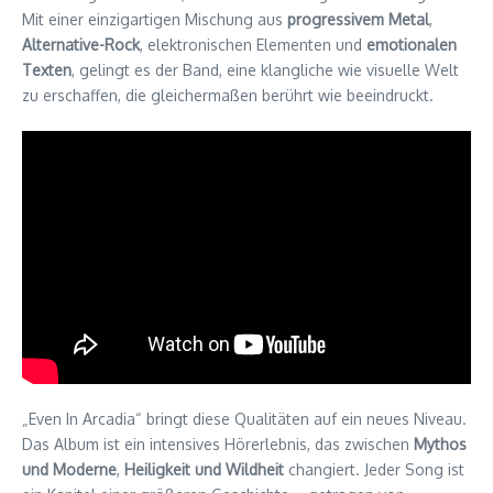
Mit einer einzigartigen Mischung aus
progressivem Metal
,
Alternative-Rock
, elektronischen Elementen und
emotionalen
Texten
, gelingt es der Band, eine klangliche wie visuelle Welt
zu erschaffen, die gleichermaßen berührt wie beeindruckt.
„Even In Arcadia“ bringt diese Qualitäten auf ein neues Niveau.
Das Album ist ein intensives Hörerlebnis, das zwischen
Mythos
und Moderne
,
Heiligkeit und Wildheit
changiert. Jeder Song ist