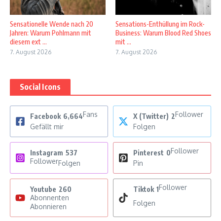
Sensationelle Wende nach 20
Sensations-Enthüllung im Rock-
Jahren: Warum Pohlmann mit
Business: Warum Blood Red Shoes
diesem ext ...
mit ...
7. August 2026
7. August 2026
Social Icons
Fans
Follower
Facebook
6,664
X (Twitter)
2
Gefällt mir
Folgen
Follower
Instagram
537
Pinterest
0
Follower
Folgen
Pin
Follower
Youtube
260
Tiktok
1
Abonnenten
Folgen
Abonnieren