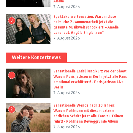
Album
7. August 2026
Spektakuläre Sensation: Warum diese
3
heimliche Zusammenarbeit jetzt die
gesamte Musikwelt schockiert! – Amelie
Lens feat. Angèle Single „run“
7. August 2026
Weitere Konzertnews
Sensationelle Enthüllung kurz vor der Show:
1
Warum Paris Jackson in Berlin jetzt alle Fans
emotional erschüttert! – Paris Jackson Live
Berlin
7. August 2026
Sensationelle Wende nach 20 Jahren:
2
Warum Pohlmann mit diesem extrem
ehrlichen Schritt jetzt alle Fans zu Tränen
rührt! – Pohlmann Beweggründe Album
7. August 2026