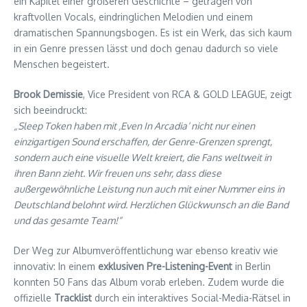
ein Kapitel einer größeren Geschichte – getragen von
kraftvollen Vocals, eindringlichen Melodien und einem
dramatischen Spannungsbogen. Es ist ein Werk, das sich kaum
in ein Genre pressen lässt und doch genau dadurch so viele
Menschen begeistert.
Brook Demissie
, Vice President von RCA & GOLD LEAGUE, zeigt
sich beeindruckt:
„Sleep Token haben mit ‚Even In Arcadia‘ nicht nur einen
einzigartigen Sound erschaffen, der Genre-Grenzen sprengt,
sondern auch eine visuelle Welt kreiert, die Fans weltweit in
ihren Bann zieht. Wir freuen uns sehr, dass diese
außergewöhnliche Leistung nun auch mit einer Nummer eins in
Deutschland belohnt wird. Herzlichen Glückwunsch an die Band
und das gesamte Team!“
Der Weg zur Albumveröffentlichung war ebenso kreativ wie
innovativ: In einem
exklusiven Pre-Listening-Event
in Berlin
konnten 50 Fans das Album vorab erleben. Zudem wurde die
offizielle
Tracklist
durch ein interaktives Social-Media-Rätsel in