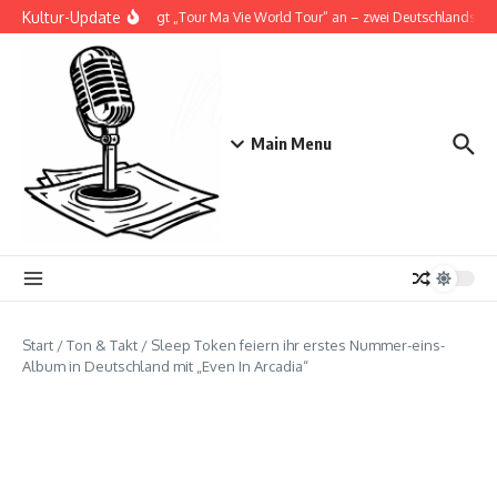
Zum Inhalt springen
Kultur-Update
Doja Cat kündigt „Tour Ma Vie World Tour“ an – zwei Deutschlandshows 
Main Menu
Start
/
Ton & Takt
/
Sleep Token feiern ihr erstes Nummer-eins-
Album in Deutschland mit „Even In Arcadia“