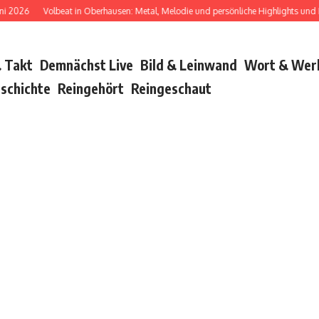
26
Volbeat in Oberhausen: Metal, Melodie und persönliche Highlights und Bush
 Takt
Demnächst Live
Bild & Leinwand
Wort & Wer
schichte
Reingehört
Reingeschaut