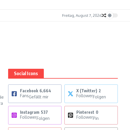
Freitag, August 7, 2026
Social Icons
Facebook
6,664
X (Twitter)
2
Fans
Follower
Gefällt mir
Folgen
die
ra
Instagram
537
Pinterest
0
Follower
Follower
Folgen
Pin