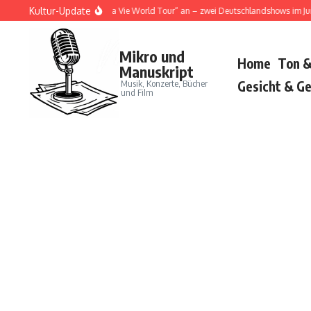
Zum Inhalt springen
Kultur-Update
oja Cat kündigt „Tour Ma Vie World Tour“ an – zwei Deutschlandshows im Juni 20
Mikro und
Home
Ton &
Manuskript
Musik, Konzerte, Bücher
Gesicht & Ge
und Film