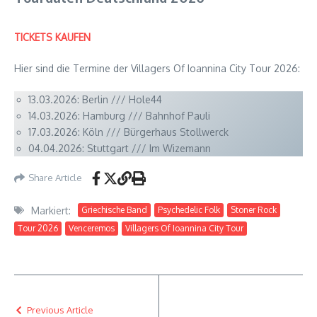
TICKETS KAUFEN
Hier sind die Termine der Villagers Of Ioannina City Tour 2026:
13.03.2026: Berlin /// Hole44
14.03.2026: Hamburg /// Bahnhof Pauli
17.03.2026: Köln /// Bürgerhaus Stollwerck
04.04.2026: Stuttgart /// Im Wizemann
Share Article
Markiert:
Griechische Band
Psychedelic Folk
Stoner Rock
Tour 2026
Venceremos
Villagers Of Ioannina City Tour
Previous Article