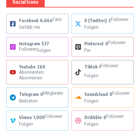
Social Icons
Fans
Follower
Facebook
6,664
X (Twitter)
2
Gefällt mir
Folgen
Follower
Instagram
537
Pinterest
0
Follower
Folgen
Pin
Follower
Youtube
260
Tiktok
1
Abonnenten
Folgen
Abonnieren
Mitglieder
Follower
Telegram
0
Soundcloud
0
Beitreten
Folgen
Follower
Follower
Vimeo
1,000
Dribbble
0
Folgen
Folgen