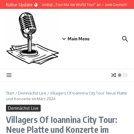
Zum Inhalt springen
Kultur-Update
Doja Cat kündigt „Tour Ma Vie World Tour“ an – zwei Deutschlandsh
Main Menu
Start
/
Demnächst Live
/
Villagers Of Ioannina City Tour: Neue Platte
und Konzerte im März 2026
Demnächst Live
Villagers Of Ioannina City Tour:
Neue Platte und Konzerte im