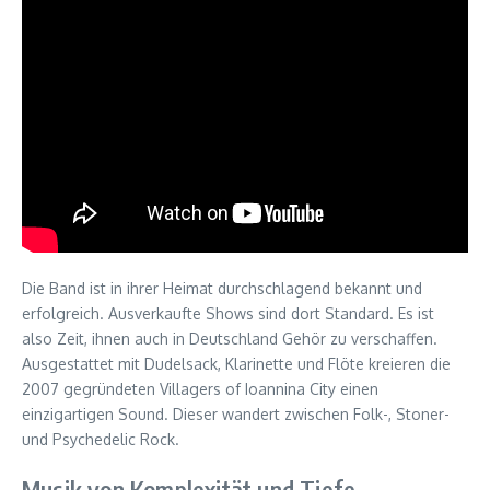
Die Band ist in ihrer Heimat durchschlagend bekannt und
erfolgreich. Ausverkaufte Shows sind dort Standard. Es ist
also Zeit, ihnen auch in Deutschland Gehör zu verschaffen.
Ausgestattet mit Dudelsack, Klarinette und Flöte kreieren die
2007 gegründeten Villagers of Ioannina City einen
einzigartigen Sound. Dieser wandert zwischen Folk-, Stoner-
und Psychedelic Rock.
Musik von Komplexität und Tiefe