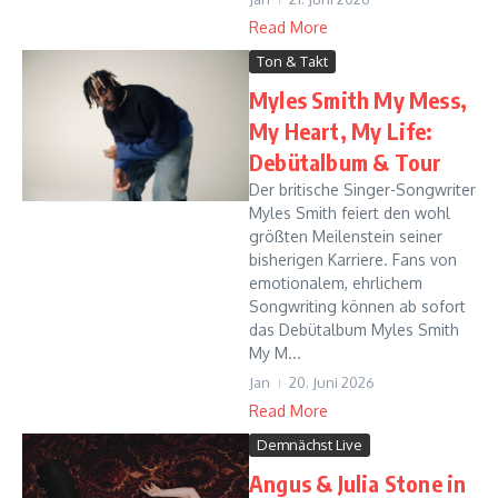
Read More
Ton & Takt
Myles Smith My Mess,
My Heart, My Life:
Debütalbum & Tour
Der britische Singer-Songwriter
Myles Smith feiert den wohl
größten Meilenstein seiner
bisherigen Karriere. Fans von
emotionalem, ehrlichem
Songwriting können ab sofort
das Debütalbum Myles Smith
My M...
Jan
20. Juni 2026
Read More
Demnächst Live
Angus & Julia Stone in