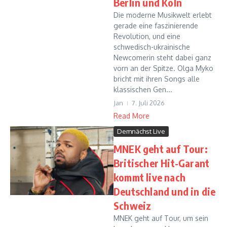
Berlin und Köln
Die moderne Musikwelt erlebt
gerade eine faszinierende
Revolution, und eine
schwedisch-ukrainische
Newcomerin steht dabei ganz
vorn an der Spitze. Olga Myko
bricht mit ihren Songs alle
klassischen Gen...
Jan
7. Juli 2026
Read More
Demnächst Live
MNEK geht auf Tour:
Britischer Hit-Garant
kommt live nach
Deutschland und in die
Schweiz
MNEK geht auf Tour, um sein