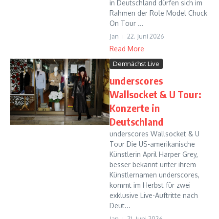
in Deutschland dürfen sich im
Rahmen der Role Model Chuck
On Tour ...
Jan
22. Juni 2026
Read More
Demnächst Live
underscores
Wallsocket & U Tour:
Konzerte in
Deutschland
underscores Wallsocket & U
Tour Die US-amerikanische
Künstlerin April Harper Grey,
besser bekannt unter ihrem
Künstlernamen underscores,
kommt im Herbst für zwei
exklusive Live-Auftritte nach
Deut...
Jan
21. Juni 2026