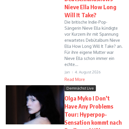
Nieve Ella How Long
Will It Take?
Die britische Indie-Pop-
Sängerin Nieve Ella kündigte
vor Kurzem ihr mit Spannung
erwartetes Debütalbum Nieve
Ella How Long Will It Take? an.
Für ihre eigene Mutter war
Nieve Ella schon immer ein
echte...
Jan
4. August 2026
Read More
Demnächst Live
Olga Myko I Don’t
Have Any Problems
Tour: Hyperpop-
Sensation kommt nach