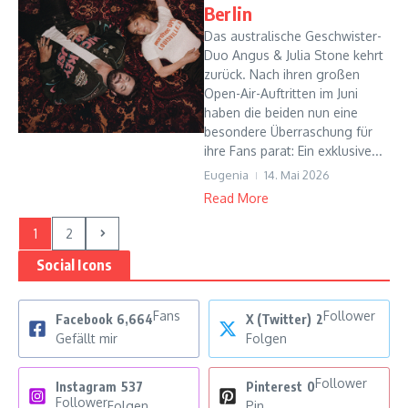
Berlin
Das australische Geschwister-
Duo Angus & Julia Stone kehrt
zurück. Nach ihren großen
Open-Air-Auftritten im Juni
haben die beiden nun eine
besondere Überraschung für
ihre Fans parat: Ein exklusive...
Eugenia
14. Mai 2026
Read More
1
2
Social Icons
Fans
Follower
Facebook
6,664
X (Twitter)
2
Gefällt mir
Folgen
Follower
Instagram
537
Pinterest
0
Follower
Folgen
Pin