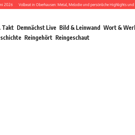
26
Volbeat in Oberhausen: Metal, Melodie und persönliche Highlights und Bush
 Takt
Demnächst Live
Bild & Leinwand
Wort & Wer
schichte
Reingehört
Reingeschaut