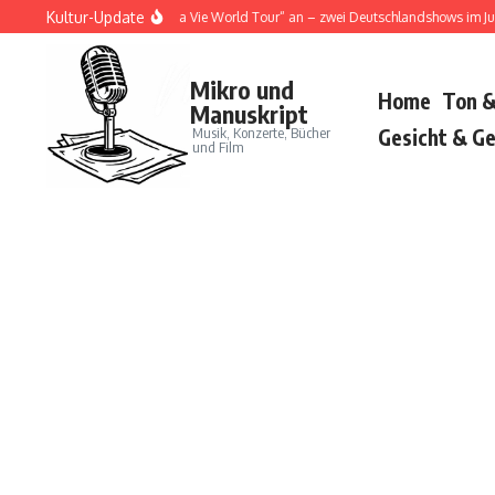
Zum Inhalt springen
Kultur-Update
oja Cat kündigt „Tour Ma Vie World Tour“ an – zwei Deutschlandshows im Juni 20
Mikro und
Home
Ton &
Manuskript
Musik, Konzerte, Bücher
Gesicht & Ge
und Film