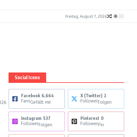
Freitag, August 7, 2026
Social Icons
Facebook
6,664
X (Twitter)
2
Fans
Follower
Gefällt mir
Folgen
2026
Instagram
537
Pinterest
0
Follower
Follower
Folgen
Pin