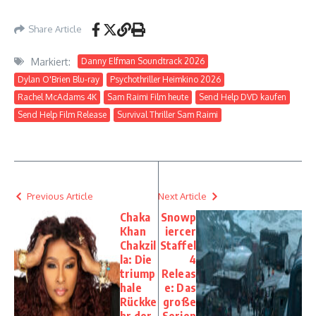
Share Article
Markiert:
Danny Elfman Soundtrack 2026
Dylan O'Brien Blu-ray
Psychothriller Heimkino 2026
Rachel McAdams 4K
Sam Raimi Film heute
Send Help DVD kaufen
Send Help Film Release
Survival Thriller Sam Raimi
Previous Article
Next Article
Chaka
Snowp
Khan
iercer
Chakzil
Staffel
la: Die
4
triump
Releas
hale
e: Das
Rückke
große
hr der
Serien