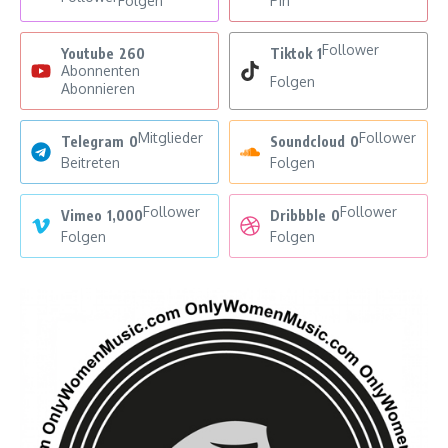
Folgen
Pin
Follower
Youtube
260
Tiktok
1
Abonnenten
Folgen
Abonnieren
Mitglieder
Follower
Telegram
0
Soundcloud
0
Beitreten
Folgen
Follower
Follower
Vimeo
1,000
Dribbble
0
Folgen
Folgen