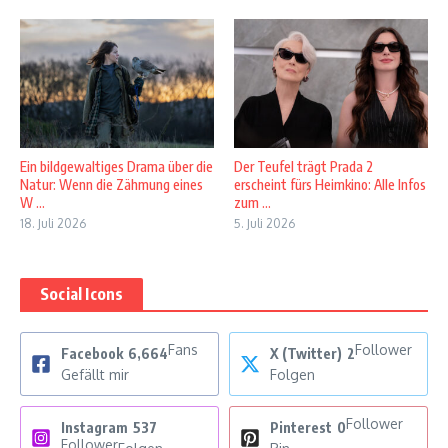
Ein bildgewaltiges Drama über die
Der Teufel trägt Prada 2
Natur: Wenn die Zähmung eines
erscheint fürs Heimkino: Alle Infos
W ...
zum ...
18. Juli 2026
5. Juli 2026
Social Icons
Fans
Follower
Facebook
6,664
X (Twitter)
2
Gefällt mir
Folgen
Follower
Instagram
537
Pinterest
0
Follower