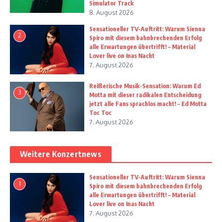
Simulator Track
8. August 2026
Sensationeller TV-Auftritt: Warum Sienna
2
Spiro mit diesem bahnbrechenden Erfolg
alle Erwartungen übertrifft! – Material
Lover live on Inas Nacht
7. August 2026
Reißerische Musik-Sensation: Warum Ed
3
Motta mit dieser radikalen Entscheidung
jetzt alle Fans sprachlos macht! – Ed Motta
Toc Toc
7. August 2026
Weitere Konzertnews
Sensationeller TV-Auftritt: Warum Sienna
1
Spiro mit diesem bahnbrechenden Erfolg
alle Erwartungen übertrifft! – Material
Lover live on Inas Nacht
7. August 2026