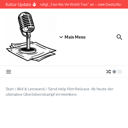
Zum Inhalt springen
Kultur-Update
Doja Cat kündigt „Tour Ma Vie World Tour“ an – zwei Deutschlandshow
Main Menu
Start
/
Bild & Leinwand
/
Send Help Film Release: Ab heute der
ultimative Überlebenskampf im Heimkino