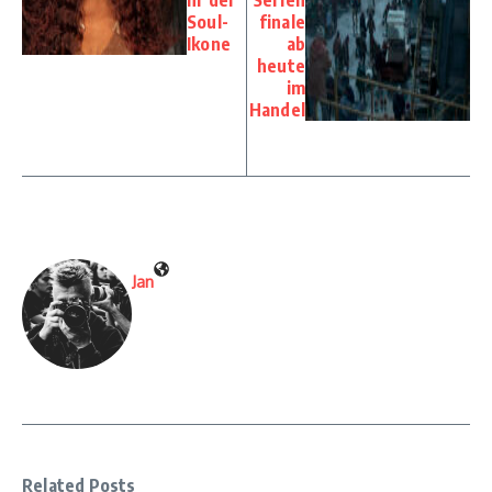
Soul-
finale
Ikone
ab
heute
im
Handel
Jan
Related Posts