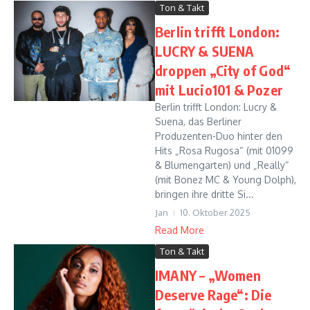
Ton & Takt
Berlin trifft London:
LUCRY & SUENA
droppen „City of God“
mit Lucio101 & Pozer
Berlin trifft London: Lucry &
Suena, das Berliner
Produzenten-Duo hinter den
Hits „Rosa Rugosa“ (mit 01099
& Blumengarten) und „Really“
(mit Bonez MC & Young Dolph),
bringen ihre dritte Si...
Jan
10. Oktober 2025
Read More
Ton & Takt
IMANY – „Women
Deserve Rage“: Die