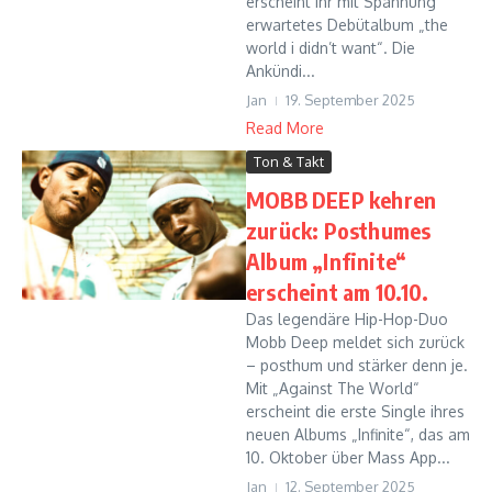
erscheint ihr mit Spannung
erwartetes Debütalbum „the
world i didn’t want“. Die
Ankündi...
Jan
19. September 2025
Read More
Ton & Takt
MOBB DEEP kehren
zurück: Posthumes
Album „Infinite“
erscheint am 10.10.
Das legendäre Hip-Hop-Duo
Mobb Deep meldet sich zurück
– posthum und stärker denn je.
Mit „Against The World“
erscheint die erste Single ihres
neuen Albums „Infinite“, das am
10. Oktober über Mass App...
Jan
12. September 2025