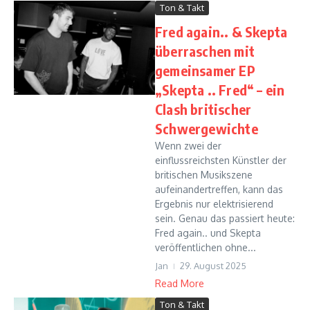
Ton & Takt
Fred again.. & Skepta
überraschen mit
gemeinsamer EP
„Skepta .. Fred“ – ein
Clash britischer
Schwergewichte
Wenn zwei der
einflussreichsten Künstler der
britischen Musikszene
aufeinandertreffen, kann das
Ergebnis nur elektrisierend
sein. Genau das passiert heute:
Fred again.. und Skepta
veröffentlichen ohne...
Jan
29. August 2025
Read More
Ton & Takt