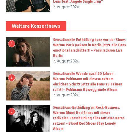
Lens feat. Angèle Single „run“
7. August 2026
Weitere Konzertnews
Sensationelle Enthüllung kurz vor der Show:
1
Warum Paris Jackson in Berlin jetzt alle Fans
emotional erschüttert! – Paris Jackson Live
Berlin
7. August 2026
Sensationelle Wende nach 20 Jahren:
2
Warum Pohlmann mit diesem extrem
ehrlichen Schritt jetzt alle Fans zu Tränen
rührt! – Pohlmann Beweggründe Album
7. August 2026
Sensations-Enthüllung im Rock-Business:
3
Warum Blood Red Shoes mit dieser
radikalen Entscheidung alles auf eine Karte
setzen! – Blood Red Shoes Stay Lonely
Album