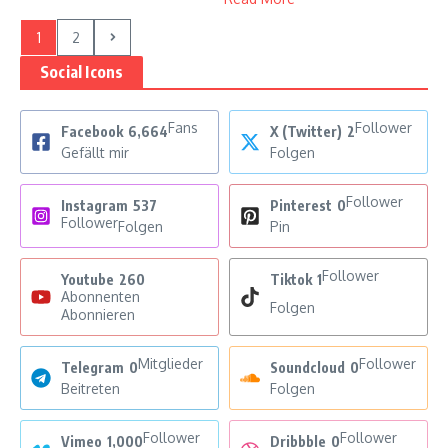
1
2
Social Icons
Fans
Follower
Facebook
6,664
X (Twitter)
2
Gefällt mir
Folgen
Follower
Instagram
537
Pinterest
0
Follower
Folgen
Pin
Follower
Youtube
260
Tiktok
1
Abonnenten
Folgen
Abonnieren
Mitglieder
Follower
Telegram
0
Soundcloud
0
Beitreten
Folgen
Follower
Follower
Vimeo
1,000
Dribbble
0