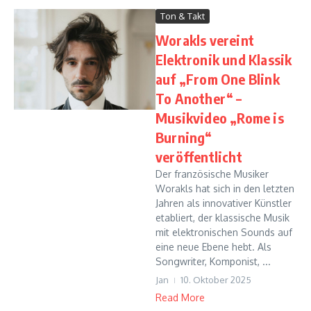
Ton & Takt
Worakls vereint
Elektronik und Klassik
auf „From One Blink
To Another“ –
Musikvideo „Rome is
Burning“
veröffentlicht
Der französische Musiker
Worakls hat sich in den letzten
Jahren als innovativer Künstler
etabliert, der klassische Musik
mit elektronischen Sounds auf
eine neue Ebene hebt. Als
Songwriter, Komponist, ...
Jan
10. Oktober 2025
Read More