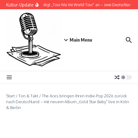
Zum Inhalt springen
Kultur-Update
Doja Cat kündigt „Tour Ma Vie World Tour“ an – zwei Deutschlandshow
Main Menu
Start
/
Ton & Takt
/
The Aces bringen ihren Indie-Pop 2026 zurück
nach Deutschland – mit neuem Album „Gold Star Baby“ live in Köln
& Berlin