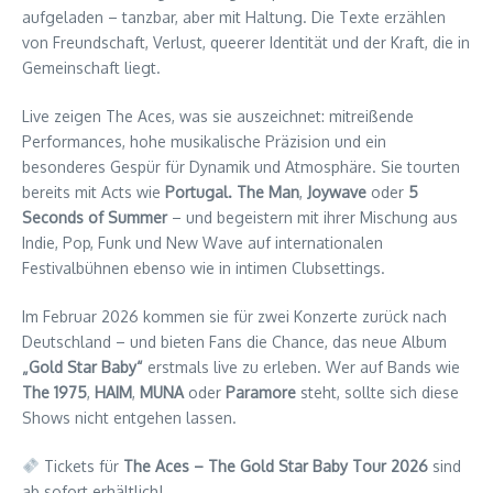
aufgeladen – tanzbar, aber mit Haltung. Die Texte erzählen
von Freundschaft, Verlust, queerer Identität und der Kraft, die in
Gemeinschaft liegt.
Live zeigen The Aces, was sie auszeichnet: mitreißende
Performances, hohe musikalische Präzision und ein
besonderes Gespür für Dynamik und Atmosphäre. Sie tourten
bereits mit Acts wie
Portugal. The Man
,
Joywave
oder
5
Seconds of Summer
– und begeistern mit ihrer Mischung aus
Indie, Pop, Funk und New Wave auf internationalen
Festivalbühnen ebenso wie in intimen Clubsettings.
Im Februar 2026 kommen sie für zwei Konzerte zurück nach
Deutschland – und bieten Fans die Chance, das neue Album
„Gold Star Baby“
erstmals live zu erleben. Wer auf Bands wie
The 1975
,
HAIM
,
MUNA
oder
Paramore
steht, sollte sich diese
Shows nicht entgehen lassen.
Tickets für
The Aces – The Gold Star Baby Tour 2026
sind
ab sofort erhältlich!