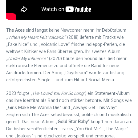
The Aces
sind längst keine Newcomer mehr: Ihr Debütalbum
„When My Heart Felt Volcanic“
(2018) lieferte mit Tracks wie
„Fake Nice“ und „Volcanic Love“ frische Indiepop-Perlen, die
weltweit Kritiker wie Fans überzeugten. Ihr zweites Album
„Under My Influence“
(2020) baute den Sound aus, ließ mehr
elektronische Elemente zu und öffnete die Band für neue
Ausdrucksformen. Der Song „Daydream“ wurde zur bislang
erfolgreichsten Single – und zum Hit auf Social Media.
2023 folgte
„I’ve Loved You For So Long“
, ein Statement-Album,
das ihre Identität als Band noch stärker betonte. Mit Songs wie
„Girls Make Me Wanna Die“ und „Always Get This Way“
zeigten sich The Aces selbstbewusst, politisch und musikalisch
gereift. Das neue Album
„Gold Star Baby“
knüpft nun daran an:
Die bisher veröffentlichten Tracks „You Got Me“, „The Magic“
und „Jealous“ sind gleichzeitig verspielt und emotional