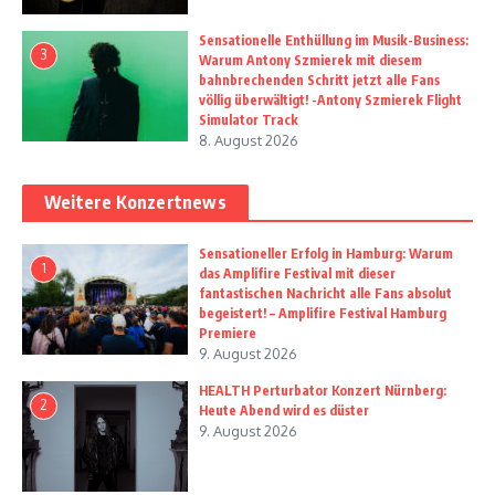
Sensationelle Enthüllung im Musik-Business:
3
Warum Antony Szmierek mit diesem
bahnbrechenden Schritt jetzt alle Fans
völlig überwältigt! -Antony Szmierek Flight
Simulator Track
8. August 2026
Weitere Konzertnews
Sensationeller Erfolg in Hamburg: Warum
1
das Amplifire Festival mit dieser
fantastischen Nachricht alle Fans absolut
begeistert! – Amplifire Festival Hamburg
Premiere
9. August 2026
HEALTH Perturbator Konzert Nürnberg:
2
Heute Abend wird es düster
9. August 2026