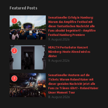
Featured Posts
Sensationeller Erfolg in Hamburg:
1
Warum das Amplifire Festival mit
dieser fantastischen Nachricht alle
Fans absolut begeistert! – Amplifire
Festival Hamburg Premiere
9. August 2026
HEALTH Perturbator Konzert
2
Nürnberg: Heute Abend wird es
düster
9. August 2026
Sensationeller Ansturm auf die
3
Tickets: Warum Roland Kaiser mit
dieser genialen Nachricht jetzt alle
Fans zu Tränen rührt! – Roland Kaiser
Unser Moment Tour
8. August 2026