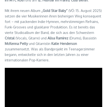
im MTC Köln
und am
12. Februar im Frannz Club Berlin
.
Mit ihrem neuen Album
„Gold Star Baby“
(VÖ: 15. August 2025)
setzen die vier Musikerinnen ihren bisherigen Weg konsequent
fort – mit packenden Indie-Hymnen, mehrstimmigen Refrains,
Funk-Grooves und glasklarer Produktion. Es ist bereits das
vierte Studioalbum der Band, die sich aus den Schwestern
Cristal
(Vocals, Gitarre) und
Alisa Ramirez
(Drums), Bassistin
McKenna Petty
und Gitarristin
Katie Henderson
zusammensetzt. Was als Bandprojekt im Teenagerzimmer
begann, entwickelte sich in den letzten Jahren zu einer
internationalen Pop-Karriere.