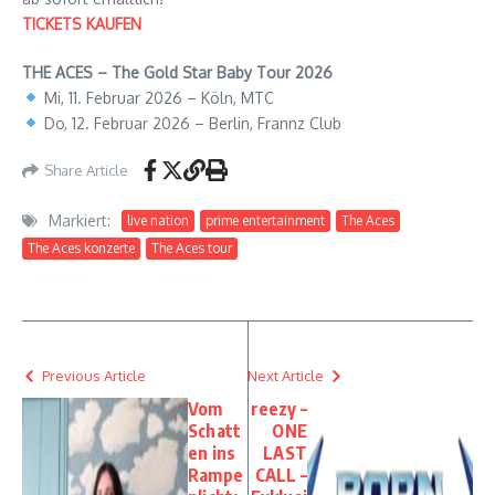
TICKETS KAUFEN
THE ACES – The Gold Star Baby Tour 2026
Mi, 11. Februar 2026 – Köln, MTC
Do, 12. Februar 2026 – Berlin, Frannz Club
Share Article
Markiert:
live nation
prime entertainment
The Aces
The Aces konzerte
The Aces tour
Previous Article
Next Article
Vom
reezy –
Schatt
ONE
en ins
LAST
Rampe
CALL –