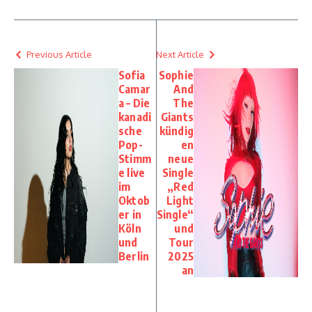
Previous Article
Next Article
Sofia
Sophie
Camar
And
a – Die
The
kanadi
Giants
sche
kündig
Pop-
en
Stimm
neue
e live
Single
im
„Red
Oktob
Light
er in
Single“
Köln
und
und
Tour
Berlin
2025
an