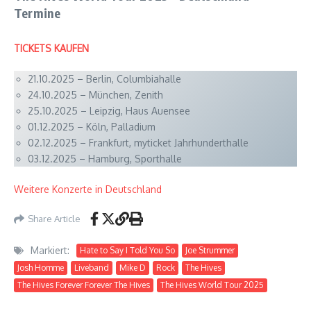
Termine
TICKETS KAUFEN
21.10.2025 – Berlin, Columbiahalle
24.10.2025 – München, Zenith
25.10.2025 – Leipzig, Haus Auensee
01.12.2025 – Köln, Palladium
02.12.2025 – Frankfurt, myticket Jahrhunderthalle
03.12.2025 – Hamburg, Sporthalle
Weitere Konzerte in Deutschland
Share Article
Markiert:
Hate to Say I Told You So
Joe Strummer
Josh Homme
Liveband
Mike D
Rock
The Hives
The Hives Forever Forever The Hives
The Hives World Tour 2025