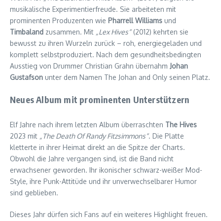
musikalische Experimentierfreude. Sie arbeiteten mit
prominenten Produzenten wie
Pharrell Williams
und
Timbaland
zusammen. Mit
„Lex Hives“
(2012) kehrten sie
bewusst zu ihren Wurzeln zurück – roh, energiegeladen und
komplett selbstproduziert. Nach dem gesundheitsbedingten
Ausstieg von Drummer Christian Grahn übernahm
Johan
Gustafson
unter dem Namen The Johan and Only seinen Platz.
Neues Album mit prominenten Unterstützern
Elf Jahre nach ihrem letzten Album überraschten
The Hives
2023 mit
„The Death Of Randy Fitzsimmons“
. Die Platte
kletterte in ihrer Heimat direkt an die Spitze der Charts.
Obwohl die Jahre vergangen sind, ist die Band nicht
erwachsener geworden. Ihr ikonischer schwarz-weißer Mod-
Style, ihre Punk-Attitüde und ihr unverwechselbarer Humor
sind geblieben.
Dieses Jahr dürfen sich Fans auf ein weiteres Highlight freuen.