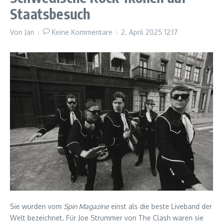
Staatsbesuch
Von
Jan
Keine Kommentare
2. April 2025
12:17
Sie wurden vom
Spin Magazine
einst als die beste Liveband der
Welt bezeichnet. Für Joe Strummer von The Clash waren sie