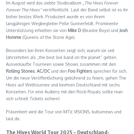
Im August wird das siebte Studioalbum
„The Hives Forever
Forever The Hives“
veröffentlicht. Laut der Band selbst ist es ihr
bisher bestes Werk. Produziert wurde es von ihrem
langjährigen Wegbegleiter Pelle Gunnerfeldt. Prominente
Unterstützung erhielten sie von
Mike D
(Beastie Boys) und
Josh
Homme
(Queens of the Stone Age).
Besonders bei ihren Konzerten zeigt sich, warum sie seit
Jahrzehnten als „the best live band on the planet“ gelten.
Ausverkaufte Tourneen sowie Shows zusammen mit den
Rolling Stones
,
AC/DC
und den
Foo Fighters
sprechen für sich.
Um die neue Veröffentlichung gebührend zu feiern, gehen The
Hives auf Welttournee und beehren Deutschland mit sechs
Konzerten. Für eine Audienz mit den Rock-Royals sollte man
sich schnell Tickets sichern!
Präsentiert wird die Tour von MTV, VISIONS, kulturnews und
laut.de.
The Hives World Tour 2025 – Deutschland-