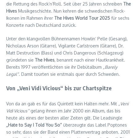
die Rettung des Rock’n‘Roll. Seit über 25 Jahren schreiben
The
Hives
Musikgeschichte. Nun kehren die schwedischen Rock-
Ikonen im Rahmen ihrer
The Hives World Tour 2025
für sechs
Konzerte nach Deutschland zurück.
Unter den klangvollen Bühnennamen Howlin‘ Pelle (Gesang),
Nicholaus Arson (Gitarre), Vigilante Carlstroem (Gitarre), Dr.
Matt Destruction (Bass) und Chris Dangerous (Schlagzeug)
gründeten sie
The Hives
, benannt nach einer Hautkrankheit.
Bereits 1997 veröffentlichten sie ihr Debütalbum
„Barely
Legal“
. Damit tourten sie erstmals quer durch Schweden.
Von „Veni Vidi Vicious“ bis zur Chartspitze
Von da an gab es für das Quintett kein Halten mehr. Mit
„Veni
Vidi Vicious“
gelang ihnen im Jahr 2000 ein Album, das bis
heute als eines der besten aller Zeiten gilt. Die Leadsingle
„Hate to Say I Told You So“
überzeugte das Label Poptones
so sehr, dass sie der Band einen Plattenvertrag anboten. 2001