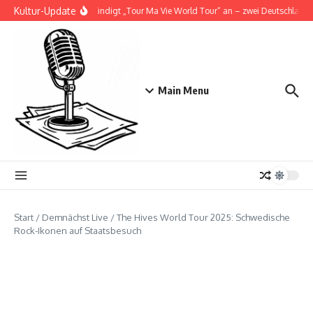
Zum Inhalt springen
Kultur-Update
Doja Cat kündigt „Tour Ma Vie World Tour“ an – zwei Deutschlandsh
Main Menu
Start
/
Demnächst Live
/
The Hives World Tour 2025: Schwedische
Rock-Ikonen auf Staatsbesuch