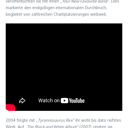
veröffentlichten sie mit ihnen
„Your New Favourite Band“
. Dies
markierte den endgültigen internationalen Durchbruch,
begleitet von zahlreichen Chartplatzierungen weltweit.
2004 folgte mit
„Tyrannosaurus Rex“
ihr wohl bis dato reifstes
Werk. Auf
„The Black and White Album“
(2007) zeigten sie