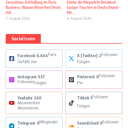
Sensations-Enthüllung im Rock-
Erlebe die Megadeth Breakout
Business: Warum Blood Red Shoes
Europe Tour live in Deutschland –
mit ...
Me ...
7. August 2026
6. August 2026
Social Icons
Fans
Follower
Facebook
6,664
X (Twitter)
2
Gefällt mir
Folgen
Follower
Instagram
537
Pinterest
0
Follower
Folgen
Pin
Follower
Youtube
260
Tiktok
1
Abonnenten
Folgen
Abonnieren
Mitglieder
Follower
Telegram
0
Soundcloud
0