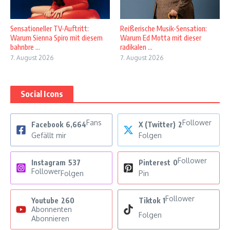
Sensationeller TV-Auftritt:
Reißerische Musik-Sensation:
Warum Sienna Spiro mit diesem
Warum Ed Motta mit dieser
bahnbre ...
radikalen ...
7. August 2026
7. August 2026
Social Icons
Fans
Follower
Facebook
6,664
X (Twitter)
2
Gefällt mir
Folgen
Follower
Instagram
537
Pinterest
0
Follower
Folgen
Pin
Follower
Youtube
260
Tiktok
1
Abonnenten
Folgen
Abonnieren