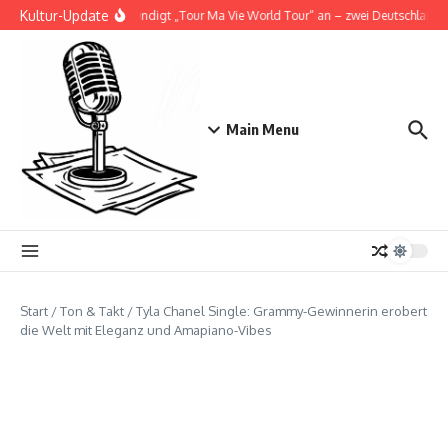
Zum Inhalt springen
Kultur-Update
Doja Cat kündigt „Tour Ma Vie World Tour“ an – zwei Deutschlandsho
Main Menu
Start
/
Ton & Takt
/
Tyla Chanel Single: Grammy-Gewinnerin erobert
die Welt mit Eleganz und Amapiano-Vibes