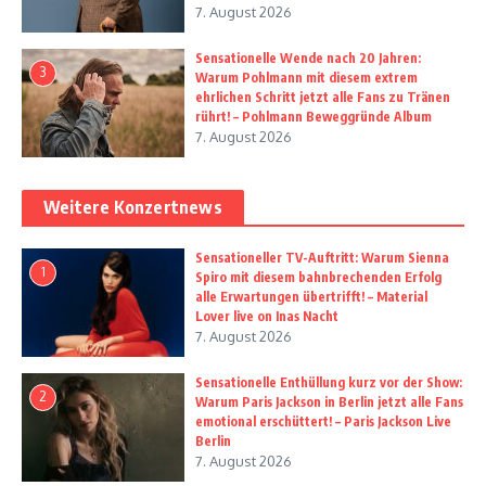
7. August 2026
Sensationelle Wende nach 20 Jahren:
3
Warum Pohlmann mit diesem extrem
ehrlichen Schritt jetzt alle Fans zu Tränen
rührt! – Pohlmann Beweggründe Album
7. August 2026
Weitere Konzertnews
Sensationeller TV-Auftritt: Warum Sienna
1
Spiro mit diesem bahnbrechenden Erfolg
alle Erwartungen übertrifft! – Material
Lover live on Inas Nacht
7. August 2026
Sensationelle Enthüllung kurz vor der Show:
2
Warum Paris Jackson in Berlin jetzt alle Fans
emotional erschüttert! – Paris Jackson Live
Berlin
7. August 2026