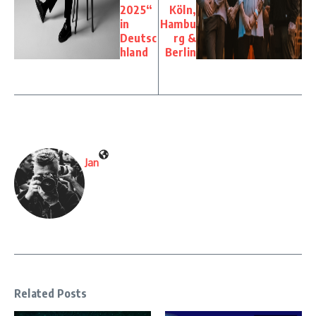
2025“
Köln,
in
Hambu
Deutsc
rg &
hland
Berlin
Jan
Related Posts