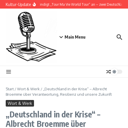
Zum Inhalt springen
Kultur-Update
Doja Cat kündigt „Tour Ma Vie World Tour“ an – zwei Deutschlandsh
Main Menu
Start
/
Wort & Werk
/
„Deutschland in der Krise“ – Albrecht
Broemme über Verantwortung, Resilienz und unsere Zukunft
Wort & Werk
„Deutschland in der Krise“ –
Albrecht Broemme über