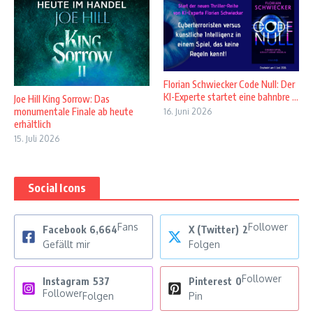
Florian Schwiecker Code Null: Der
KI-Experte startet eine bahnbre ...
Joe Hill King Sorrow: Das
monumentale Finale ab heute
16. Juni 2026
erhältlich
15. Juli 2026
Social Icons
Fans
Follower
Facebook
6,664
X (Twitter)
2
Gefällt mir
Folgen
Follower
Instagram
537
Pinterest
0
Follower
Folgen
Pin