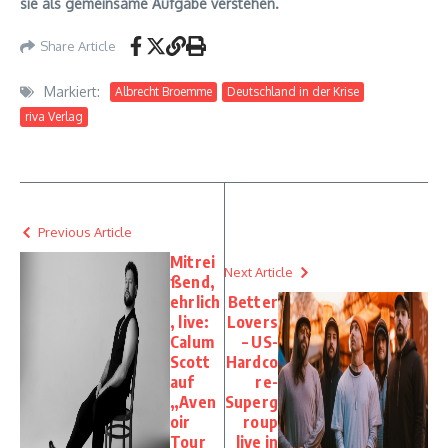
sie als gemeinsame Aufgabe verstehen.
Share Article
Markiert:
Albrecht Broemme
Deutschland in der Krise
riva Verlag
Previous Article
Mitrei
Next Article
ßend,
ehrlich
Better
, live:
Lovers
Calum
– US-
Scott
Hardco
auf
re-
„Aven
Superg
oir
roup
Tour
live in