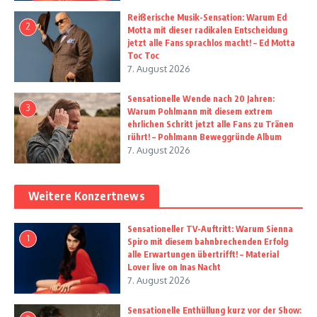
Reißerische Musik-Sensation: Warum Ed
2
Motta mit dieser radikalen Entscheidung
jetzt alle Fans sprachlos macht! – Ed Motta
Toc Toc
7. August 2026
Sensationelle Wende nach 20 Jahren:
3
Warum Pohlmann mit diesem extrem
ehrlichen Schritt jetzt alle Fans zu Tränen
rührt! – Pohlmann Beweggründe Album
7. August 2026
Weitere Konzertnews
Sensationeller TV-Auftritt: Warum Sienna
1
Spiro mit diesem bahnbrechenden Erfolg
alle Erwartungen übertrifft! – Material
Lover live on Inas Nacht
7. August 2026
Sensationelle Enthüllung kurz vor der Show: