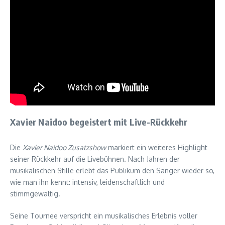
Xavier Naidoo begeistert mit Live-Rückkehr
Die
Xavier Naidoo Zusatzshow
markiert ein weiteres Highlight
seiner Rückkehr auf die Livebühnen. Nach Jahren der
musikalischen Stille erlebt das Publikum den Sänger wieder so,
wie man ihn kennt: intensiv, leidenschaftlich und
stimmgewaltig.
Seine Tournee verspricht ein musikalisches Erlebnis voller