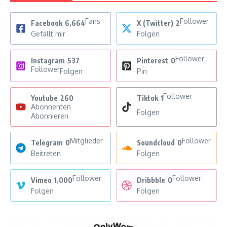
Fans
Follower
Facebook
6,664
X (Twitter)
2
Gefällt mir
Folgen
Follower
Instagram
537
Pinterest
0
Follower
Folgen
Pin
Follower
Youtube
260
Tiktok
1
Abonnenten
Folgen
Abonnieren
Mitglieder
Follower
Telegram
0
Soundcloud
0
Beitreten
Folgen
Follower
Follower
Vimeo
1,000
Dribbble
0
Folgen
Folgen