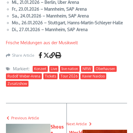
Mi., 21.01.2026 – Berlin, Uber Arena
Fr., 23.01.2026 – Mannheim, SAP Arena
Sa., 24.01.2026 – Mannheim, SAP Arena
Mo., 26.01.2026 – Stuttgart, Hanns-Martin-Schleyer-Halle
Di., 27.01.2026 – Mannheim, SAP Arena
Frische Meldungen aus der Musikwelt
Share Article
Markiert:
Konzert
Live
live nation
NRW
Oberhausen
Rudolf Weber-Arena
Tickets
Tour 2026
Xavier Naidoo
Zusatzshow
Previous Article
Next Article
Shous
e
World