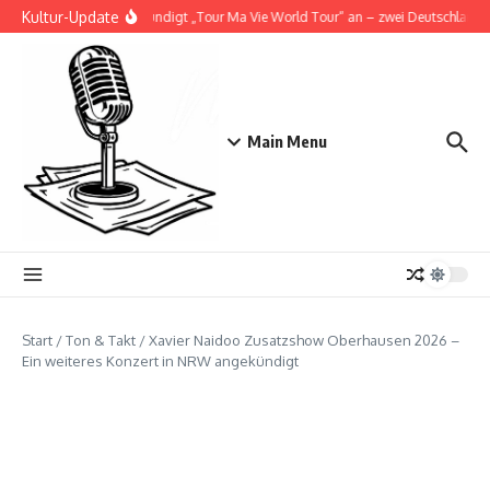
Zum Inhalt springen
Kultur-Update
Doja Cat kündigt „Tour Ma Vie World Tour“ an – zwei Deutschlandsho
Main Menu
Start
/
Ton & Takt
/
Xavier Naidoo Zusatzshow Oberhausen 2026 –
Ein weiteres Konzert in NRW angekündigt