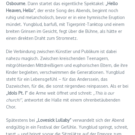
Osbourne
. Dann startet das eigentliche Spektakel:
„Hello
Heaven, Hello“
, der erste Song des Abends, beginnt noch
ruhig und melancholisch, bevor er in eine hymnische Eruption
mündet. Yungblud, barfuß, mit Tigerprint-Tanktop und einem
breiten Grinsen im Gesicht, fegt über die Bühne, als hätte er
einen direkten Draht zum Stromnetz.
Die Verbindung zwischen Künstler und Publikum ist dabei
nahezu magisch. Zwischen kreischenden Teenagern,
mitgröhlenden Mittdreißigern und euphorischen Eltern, die ihre
Kinder begleiten, verschwimmen die Generationen. Yungblud
steht für ein Lebensgefühl – für das Anderssein, das
Dazwischen, für die, die sonst nirgendwo reinpassen. Als er bei
„Idols Pt. I“
die Arme weit öffnet und schreit:
„This is our
church!“
, antwortet die Halle mit einem ohrenbetäubenden
Chor.
Spätestens bei
„Lovesick Lullaby“
verwandelt sich der Abend
endgültig in ein Festival der Gefühle. Yungblud springt, schreit,
tanzt – und bringt sogar die Sitzplätze auf der Empore zum