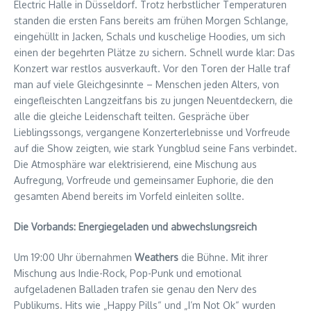
Electric Halle in Düsseldorf. Trotz herbstlicher Temperaturen
standen die ersten Fans bereits am frühen Morgen Schlange,
eingehüllt in Jacken, Schals und kuschelige Hoodies, um sich
einen der begehrten Plätze zu sichern. Schnell wurde klar: Das
Konzert war restlos ausverkauft. Vor den Toren der Halle traf
man auf viele Gleichgesinnte – Menschen jeden Alters, von
eingefleischten Langzeitfans bis zu jungen Neuentdeckern, die
alle die gleiche Leidenschaft teilten. Gespräche über
Lieblingssongs, vergangene Konzerterlebnisse und Vorfreude
auf die Show zeigten, wie stark Yungblud seine Fans verbindet.
Die Atmosphäre war elektrisierend, eine Mischung aus
Aufregung, Vorfreude und gemeinsamer Euphorie, die den
gesamten Abend bereits im Vorfeld einleiten sollte.
Die Vorbands: Energiegeladen und abwechslungsreich
Um 19:00 Uhr übernahmen
Weathers
die Bühne. Mit ihrer
Mischung aus Indie-Rock, Pop-Punk und emotional
aufgeladenen Balladen trafen sie genau den Nerv des
Publikums. Hits wie „Happy Pills“ und „I’m Not Ok“ wurden