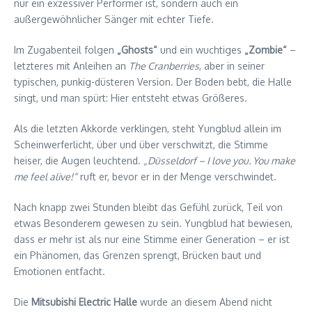
nur ein exzessiver Performer ist, sondern auch ein
außergewöhnlicher Sänger mit echter Tiefe.
Im Zugabenteil folgen
„Ghosts“
und ein wuchtiges
„Zombie“
–
letzteres mit Anleihen an
The Cranberries
, aber in seiner
typischen, punkig-düsteren Version. Der Boden bebt, die Halle
singt, und man spürt: Hier entsteht etwas Größeres.
Als die letzten Akkorde verklingen, steht Yungblud allein im
Scheinwerferlicht, über und über verschwitzt, die Stimme
heiser, die Augen leuchtend.
„Düsseldorf – I love you. You make
me feel alive!“
ruft er, bevor er in der Menge verschwindet.
Nach knapp zwei Stunden bleibt das Gefühl zurück, Teil von
etwas Besonderem gewesen zu sein. Yungblud hat bewiesen,
dass er mehr ist als nur eine Stimme einer Generation – er ist
ein Phänomen, das Grenzen sprengt, Brücken baut und
Emotionen entfacht.
Die
Mitsubishi Electric Halle
wurde an diesem Abend nicht