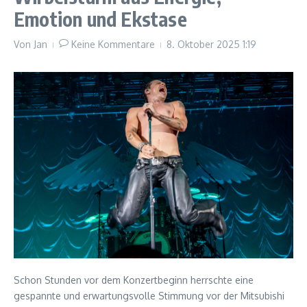
Emotion und Ekstase
Von
Jan
Keine Kommentare
8. Oktober 2025
1:19
Schon Stunden vor dem Konzertbeginn herrschte eine
gespannte und erwartungsvolle Stimmung vor der Mitsubishi