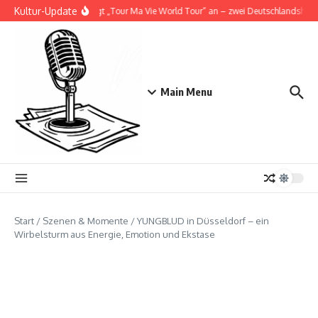
Zum Inhalt springen
Kultur-Update
Doja Cat kündigt „Tour Ma Vie World Tour“ an – zwei Deutschlandshows i
Main Menu
Start
/
Szenen & Momente
/
YUNGBLUD in Düsseldorf – ein
Wirbelsturm aus Energie, Emotion und Ekstase