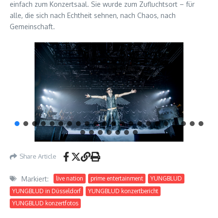
einfach zum Konzertsaal. Sie wurde zum Zufluchtsort – für
alle, die sich nach Echtheit sehnen, nach Chaos, nach
Gemeinschaft.
Share Article
Markiert:
live nation
prime entertainment
YUNGBLUD
YUNGBLUD in Düsseldorf
YUNGBLUD konzertbericht
YUNGBLUD konzertfotos