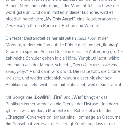
Beben. Niemand bleibt ruhig, jeder Moment fühlt sich wie der
wichtigste an. Und dann, mitten in dieser Euphorie, wird es
plötzlich persönlich:
„My Only Angel“
, eine Kollaboration mit
Aerosmith
, füllt den Raum mit Pathos und Wärme.
Ein fester Bestandteil seiner aktuellen
Idols Tour
ist der
Moment, in dem ein Fan auf die Bühne darf, um bei
„fleabag“
Gitarre zu spielen. Auch in Düsseldorf ist die Aufregung groß –
zahlreiche Schilder gehen in die Höhe. Yungblud lacht, wählt
jemanden aus der Menge, scherzt:
„Don’t lie to me – can you
really play?“
– und dann wird’s wild. Die Halle tobt, die Gitarre
kreischt, und wieder zeigt sich, warum dieser Musiker sein
Publikum so liebt: weil er sie mit einbezieht, weil er sie braucht.
Mit Songs wie
„Lowlife“
,
„Fire“
und
„War“
bringt er das
Publikum immer wieder an die Grenze der Ekstase. Und doch
gibt es zwischendurch Momente der Ruhe – etwa bei der
„Changes“
-Coverversion, erneut eine Hommage an Osbourne,
die Gänsehaut verursacht. Hier zeigt Yungblud, dass er nicht