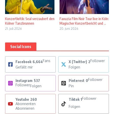
Konzertkritik: Seal verzaubert den
Faouzia Film Noir Tour live in Köln:
Kölner Tanzbrunnen
Magischer Konzertbericht und ...
21. Juli 2026
20. Juni 2026
Social Icons
Fans
Follower
Facebook
6,664
X (Twitter)
2
Gefällt mir
Folgen
Follower
Instagram
537
Pinterest
0
Follower
Folgen
Pin
Follower
Youtube
260
Tiktok
1
Abonnenten
Folgen
Abonnieren