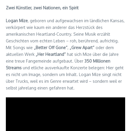
Zwei Künstler, zwei Nationen, ein Spirit
Logan Mize
, geboren und aufgewachsen im ländlichen Kansas,
verkörpert wie kaum ein anderer das Herzstück des
amerikanischen Heartland-Country. Seine Musik erzählt
Geschichten vom echten Leben – roh, berührend, aufrichtig.
Mit Songs wie
„Better Off Gone“
,
„Grew Apart“
oder dem
aktuellen Werk
„Her Heartland“
hat sich Mize über die Jahre
eine treue Fangemeinde aufgebaut. Über
350 Millionen
Streams
und etliche ausverkaufte Konzerte belegen: Hier geht
es nicht um Image, sondern um Inhalt. Logan Mize singt nicht
über Trucks, weil es im Genre erwartet wird – sondern weil er
selbst jahrelang einen gefahren hat.