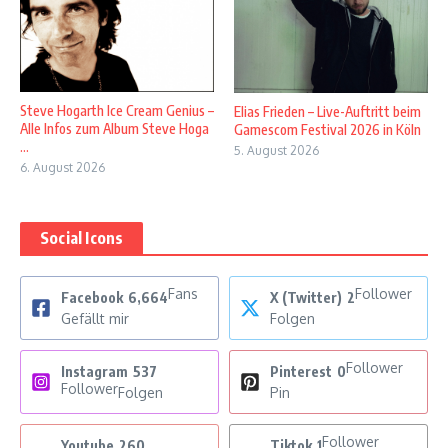
Steve Hogarth Ice Cream Genius –
Elias Frieden – Live-Auftritt beim
Alle Infos zum Album Steve Hoga
Gamescom Festival 2026 in Köln
...
5. August 2026
6. August 2026
Social Icons
Fans
Follower
Facebook
6,664
X (Twitter)
2
Gefällt mir
Folgen
Follower
Instagram
537
Pinterest
0
Follower
Folgen
Pin
Follower
Youtube
260
Tiktok
1