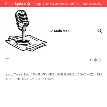
Zum Inhalt springen
Kultur-Update
Doja Cat kündigt „Tour Ma Vie World Tour“ an – zwei Deutschlandsho
Main Menu
Start
/
Ton & Takt
/
ZWEI STIMMEN – EINE BÜHNE: LOGAN MIZE x TIM
HICKS – NO BAD DAYS TOUR 2025