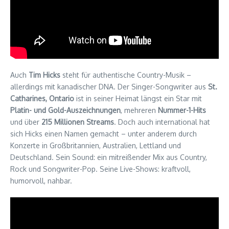
Auch
Tim Hicks
steht für authentische Country-Musik –
allerdings mit kanadischer DNA. Der Singer-Songwriter aus
St.
Catharines, Ontario
ist in seiner Heimat längst ein Star mit
Platin- und Gold-Auszeichnungen
, mehreren
Nummer-1-Hits
und über
215 Millionen Streams
. Doch auch international hat
sich Hicks einen Namen gemacht – unter anderem durch
Konzerte in Großbritannien, Australien, Lettland und
Deutschland. Sein Sound: ein mitreißender Mix aus Country,
Rock und Songwriter-Pop. Seine Live-Shows: kraftvoll,
humorvoll, nahbar.