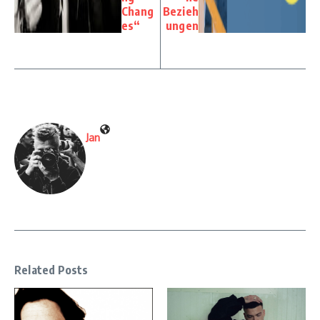
Chang
Bezieh
es“
ungen
Jan
Related Posts