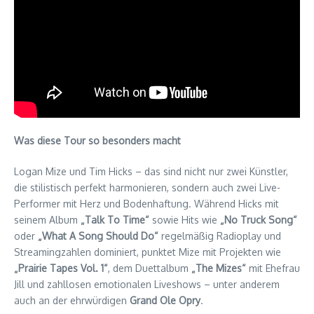
Was diese Tour so besonders macht
Logan Mize und Tim Hicks – das sind nicht nur zwei Künstler,
die stilistisch perfekt harmonieren, sondern auch zwei Live-
Performer mit Herz und Bodenhaftung. Während Hicks mit
seinem Album
„Talk To Time“
sowie Hits wie
„No Truck Song“
oder
„What A Song Should Do“
regelmäßig Radioplay und
Streamingzahlen dominiert, punktet Mize mit Projekten wie
„Prairie Tapes Vol. 1“
, dem Duettalbum
„The Mizes“
mit Ehefrau
Jill und zahllosen emotionalen Liveshows – unter anderem
auch an der ehrwürdigen
Grand Ole Opry
.