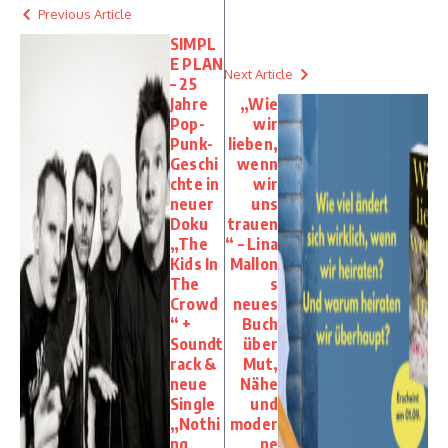
Previous Article
SIMPL
E PLAN
Next Article
– 25
Jahre
„Wie
Pop-
wir
Punk-
lieben,
Geschi
wenn
chte in
wir
neuer
uns
Doku
trauen
„The
“ – Lina
Kids In
Mallon
The
s
Crowd
neues
“ +
Buch
Soundt
über
rack &
Mut,
neue
Nähe
Single
und
„Nothi
moder
ng
ne