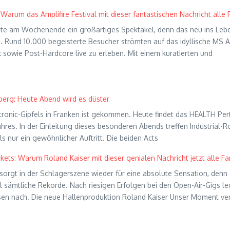
Warum das Amplifire Festival mit dieser fantastischen Nachricht alle
e am Wochenende ein großartiges Spektakel, denn das neu ins Leben
 Rund 10.000 begeisterte Besucher strömten auf das idyllische MS Ar
 sowie Post-Hardcore live zu erleben. Mit einem kuratierten und
erg: Heute Abend wird es düster
tronic-Gipfels in Franken ist gekommen. Heute findet das HEALTH Pert
ahres. In der Einleitung dieses besonderen Abends treffen Industria
s nur ein gewöhnlicher Auftritt. Die beiden Acts
ckets: Warum Roland Kaiser mit dieser genialen Nachricht jetzt alle 
orgt in der Schlagerszene wieder für eine absolute Sensation, den
l sämtliche Rekorde. Nach riesigen Erfolgen bei den Open-Air-Gigs l
en nach. Die neue Hallenproduktion Roland Kaiser Unser Moment ver