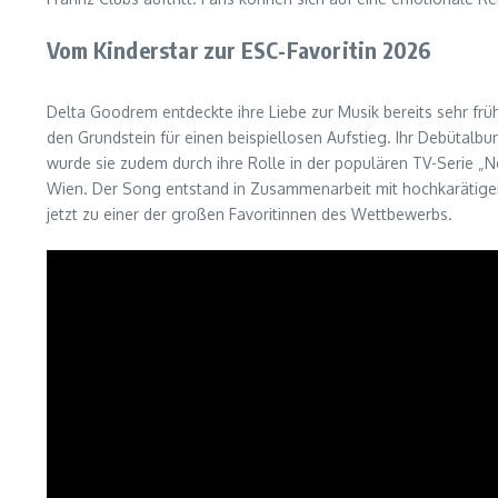
Vom Kinderstar zur ESC-Favoritin 2026
Delta Goodrem entdeckte ihre Liebe zur Musik bereits sehr früh 
den Grundstein für einen beispiellosen Aufstieg. Ihr Debütalb
wurde sie zudem durch ihre Rolle in der populären TV-Serie „N
Wien. Der Song entstand in Zusammenarbeit mit hochkarätige
jetzt zu einer der großen Favoritinnen des Wettbewerbs.