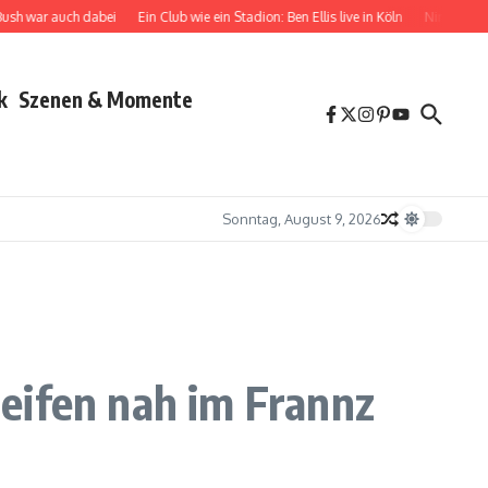
ar auch dabei
Ein Club wie ein Stadion: Ben Ellis live in Köln
Nina Chuba zwische
k
Szenen & Momente
Sonntag, August 9, 2026
eifen nah im Frannz