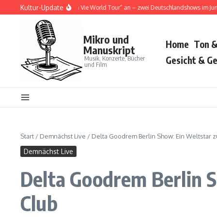
Zum Inhalt springen
Kultur-Update
a Cat kündigt „Tour Ma Vie World Tour“ an – zwei Deutschlandshows im Juni 2026
Mikro und
Home
Ton &
Manuskript
Musik, Konzerte, Bücher
Gesicht & Ge
und Film
Start
/
Demnächst Live
/
Delta Goodrem Berlin Show: Ein Weltstar z
Demnächst Live
Delta Goodrem Berlin S
Club