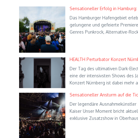
Sensationeller Erfolg in Hamburg: 
Das Hamburger Hafengebiet erlebt
gelungene und gefeierte Premiere.
Genres Punkrock, Alternative-Rock
HEALTH Perturbator Konzert Nürnb
Der Tag des ultimativen Dark-Elec
eine der intensivsten Shows des J
Konzert Nürnberg ist dabei mehr al
Sensationeller Ansturm auf die Ti
Der legendäre Ausnahmekünstler s
Kaiser Unser Moment bricht aktuel
exklusive Zusatzshow in Oberhaus