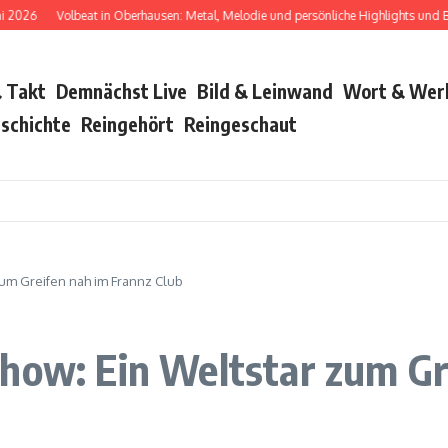
Volbeat in Oberhausen: Metal, Melodie und persönliche Highlights und Bush w
 Takt
Demnächst Live
Bild & Leinwand
Wort & Wer
schichte
Reingehört
Reingeschaut
um Greifen nah im Frannz Club
how: Ein Weltstar zum Gr