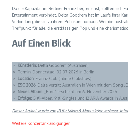
Da die Kapazität im Berliner Frannz begrenzt ist, sollten sich
Entertainment verbindet. Delta Goodrem hat im Laufe ihrer Karr
Verbindung, die sie zu ihrem Publikum aufbaut. Wer die austral
Treffpunkt für alle, die erstklassigen Pop und eine charismat
Auf Einen Blick
Künstlerin
: Delta Goodrem (Australien)
Termin
: Donnerstag, 02.07.2026 in Berlin
Location
: Frannz Club (Intime Clubshow)
ESC 2026
: Delta vertritt Australien in Wien mit dem Song „E
Neues Album
: „Pure“ erscheint am 6. November 2026
Erfolge
: 5 #1-Alben, 9 #1-Singles und 12 ARIA Awards in Aust
Dieser Artikel wurde von JB für Mikro & Manuskript verfasst. Inf
Weitere Konzertankündigungen