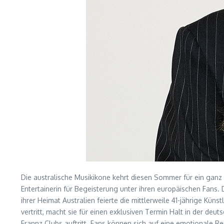
Die australische Musikikone kehrt diesen Sommer für ein gan
Entertainerin für Begeisterung unter ihren europäischen Fans. 
ihrer Heimat Australien feierte die mittlerweile 41-jährige Kü
vertritt, macht sie für einen exklusiven Termin Halt in der deu
Frannz Clubs auftritt. Fans können sich auf eine emotionale R