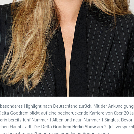
z besonderes Highlight nach Deutschland zurück. Mit der Ankündigun
Delta Goodrem blickt auf eine beeindruckende Karriere von über 20 Jah
nstlerin bereits fünf Nummer-1-Alben und neun Nummer-1-Singles. Bevo
tschen Hauptstadt. Die
Delta Goodrem Berlin Show
am 2. Juli versprich
eise durch ihre größten Hits und brandneue Songs freuen.