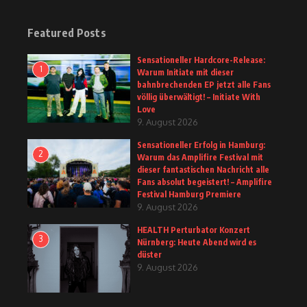
Featured Posts
Sensationeller Hardcore-Release:
1
Warum Initiate mit dieser
bahnbrechenden EP jetzt alle Fans
völlig überwältigt! – Initiate With
Love
9. August 2026
Sensationeller Erfolg in Hamburg:
2
Warum das Amplifire Festival mit
dieser fantastischen Nachricht alle
Fans absolut begeistert! – Amplifire
Festival Hamburg Premiere
9. August 2026
HEALTH Perturbator Konzert
3
Nürnberg: Heute Abend wird es
düster
9. August 2026