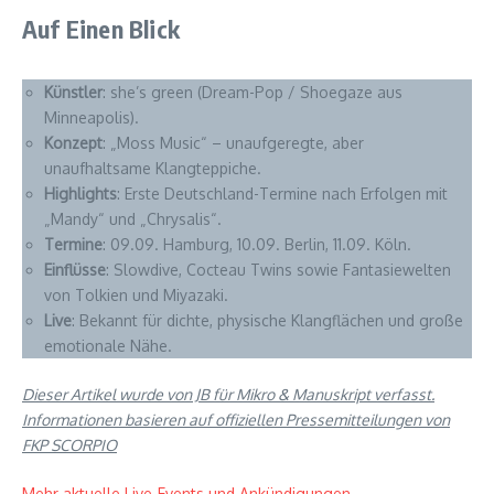
Auf Einen Blick
Künstler
: she’s green (Dream-Pop / Shoegaze aus
Minneapolis).
Konzept
: „Moss Music“ – unaufgeregte, aber
unaufhaltsame Klangteppiche.
Highlights
: Erste Deutschland-Termine nach Erfolgen mit
„Mandy“ und „Chrysalis“.
Termine
: 09.09. Hamburg, 10.09. Berlin, 11.09. Köln.
Einflüsse
: Slowdive, Cocteau Twins sowie Fantasiewelten
von Tolkien und Miyazaki.
Live
: Bekannt für dichte, physische Klangflächen und große
emotionale Nähe.
Dieser Artikel wurde von JB für Mikro & Manuskript verfasst.
Informationen basieren auf offiziellen Pressemitteilungen von
FKP SCORPIO
Mehr aktuelle Live-Events und Ankündigungen