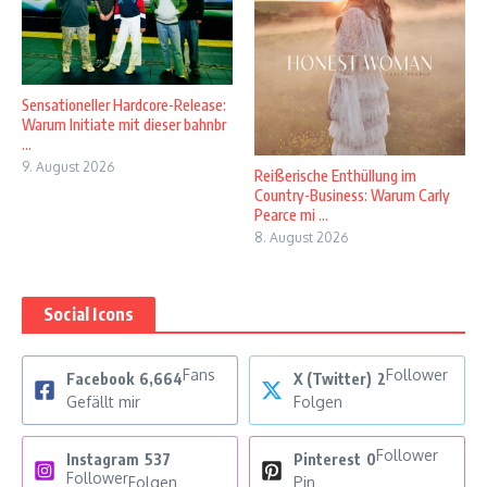
Sensationeller Hardcore-Release:
Warum Initiate mit dieser bahnbr
...
9. August 2026
Reißerische Enthüllung im
Country-Business: Warum Carly
Pearce mi ...
8. August 2026
Social Icons
Fans
Follower
Facebook
6,664
X (Twitter)
2
Gefällt mir
Folgen
Follower
Instagram
537
Pinterest
0
Follower
Folgen
Pin