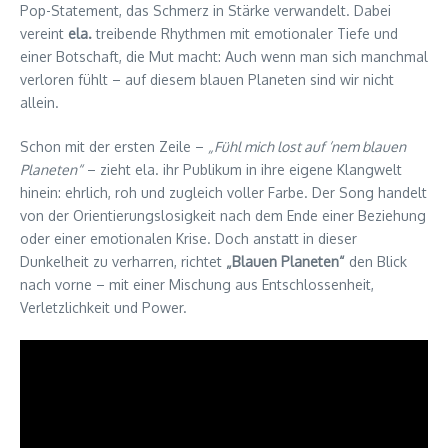
Pop-Statement, das Schmerz in Stärke verwandelt. Dabei
vereint
ela.
treibende Rhythmen mit emotionaler Tiefe und
einer Botschaft, die Mut macht: Auch wenn man sich manchmal
verloren fühlt – auf diesem blauen Planeten sind wir nicht
allein.
Schon mit der ersten Zeile –
„Fühl mich lost auf ’nem blauen
Planeten“
– zieht ela. ihr Publikum in ihre eigene Klangwelt
hinein: ehrlich, roh und zugleich voller Farbe. Der Song handelt
von der Orientierungslosigkeit nach dem Ende einer Beziehung
oder einer emotionalen Krise. Doch anstatt in dieser
Dunkelheit zu verharren, richtet
„Blauen Planeten“
den Blick
nach vorne – mit einer Mischung aus Entschlossenheit,
Verletzlichkeit und Power.