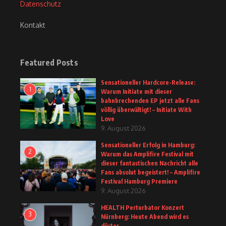
Datenschutz
Kontakt
Featured Posts
Sensationeller Hardcore-Release:
1
Warum Initiate mit dieser
bahnbrechenden EP jetzt alle Fans
völlig überwältigt! – Initiate With
Love
9. August 2026
Sensationeller Erfolg in Hamburg:
2
Warum das Amplifire Festival mit
dieser fantastischen Nachricht alle
Fans absolut begeistert! – Amplifire
Festival Hamburg Premiere
9. August 2026
HEALTH Perturbator Konzert
3
Nürnberg: Heute Abend wird es
düster