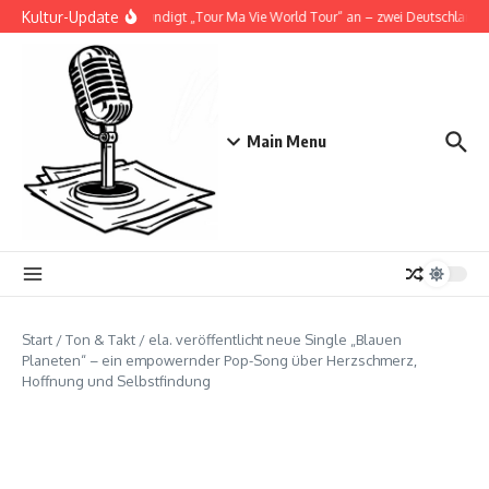
Zum Inhalt springen
Kultur-Update
Doja Cat kündigt „Tour Ma Vie World Tour“ an – zwei Deutschlandsho
Main Menu
Start
/
Ton & Takt
/
ela. veröffentlicht neue Single „Blauen
Planeten“ – ein empowernder Pop-Song über Herzschmerz,
Hoffnung und Selbstfindung