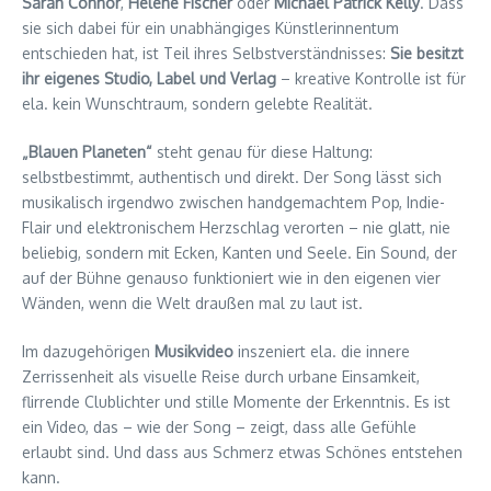
Sarah Connor
,
Helene Fischer
oder
Michael Patrick Kelly
. Dass
sie sich dabei für ein unabhängiges Künstlerinnentum
entschieden hat, ist Teil ihres Selbstverständnisses:
Sie besitzt
ihr eigenes Studio, Label und Verlag
– kreative Kontrolle ist für
ela. kein Wunschtraum, sondern gelebte Realität.
„Blauen Planeten“
steht genau für diese Haltung:
selbstbestimmt, authentisch und direkt. Der Song lässt sich
musikalisch irgendwo zwischen handgemachtem Pop, Indie-
Flair und elektronischem Herzschlag verorten – nie glatt, nie
beliebig, sondern mit Ecken, Kanten und Seele. Ein Sound, der
auf der Bühne genauso funktioniert wie in den eigenen vier
Wänden, wenn die Welt draußen mal zu laut ist.
Im dazugehörigen
Musikvideo
inszeniert ela. die innere
Zerrissenheit als visuelle Reise durch urbane Einsamkeit,
flirrende Clublichter und stille Momente der Erkenntnis. Es ist
ein Video, das – wie der Song – zeigt, dass alle Gefühle
erlaubt sind. Und dass aus Schmerz etwas Schönes entstehen
kann.