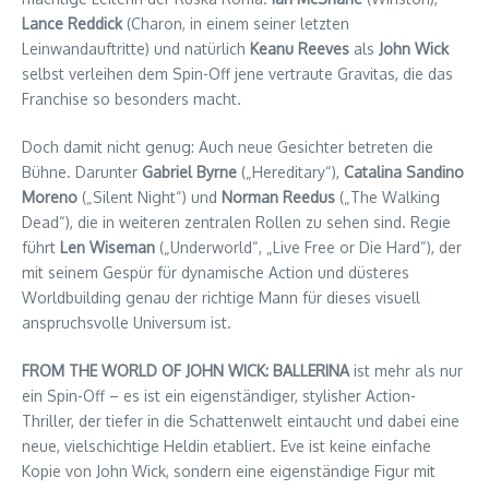
Lance Reddick
(Charon, in einem seiner letzten
Leinwandauftritte) und natürlich
Keanu Reeves
als
John Wick
selbst verleihen dem Spin-Off jene vertraute Gravitas, die das
Franchise so besonders macht.
Doch damit nicht genug: Auch neue Gesichter betreten die
Bühne. Darunter
Gabriel Byrne
(„Hereditary“),
Catalina Sandino
Moreno
(„Silent Night“) und
Norman Reedus
(„The Walking
Dead“), die in weiteren zentralen Rollen zu sehen sind. Regie
führt
Len Wiseman
(„Underworld“, „Live Free or Die Hard“), der
mit seinem Gespür für dynamische Action und düsteres
Worldbuilding genau der richtige Mann für dieses visuell
anspruchsvolle Universum ist.
FROM THE WORLD OF JOHN WICK: BALLERINA
ist mehr als nur
ein Spin-Off – es ist ein eigenständiger, stylisher Action-
Thriller, der tiefer in die Schattenwelt eintaucht und dabei eine
neue, vielschichtige Heldin etabliert. Eve ist keine einfache
Kopie von John Wick, sondern eine eigenständige Figur mit