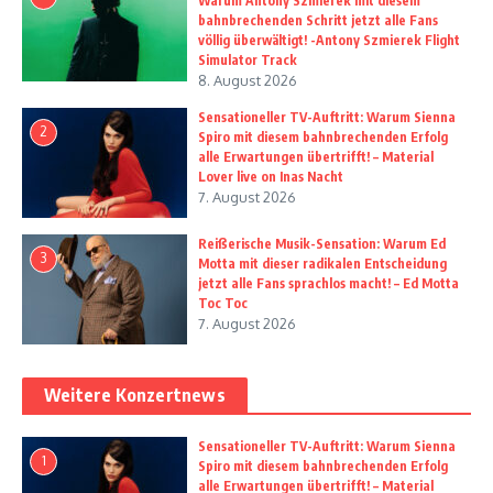
Warum Antony Szmierek mit diesem
bahnbrechenden Schritt jetzt alle Fans
völlig überwältigt! -Antony Szmierek Flight
Simulator Track
8. August 2026
Sensationeller TV-Auftritt: Warum Sienna
2
Spiro mit diesem bahnbrechenden Erfolg
alle Erwartungen übertrifft! – Material
Lover live on Inas Nacht
7. August 2026
Reißerische Musik-Sensation: Warum Ed
3
Motta mit dieser radikalen Entscheidung
jetzt alle Fans sprachlos macht! – Ed Motta
Toc Toc
7. August 2026
Weitere Konzertnews
Sensationeller TV-Auftritt: Warum Sienna
1
Spiro mit diesem bahnbrechenden Erfolg
alle Erwartungen übertrifft! – Material