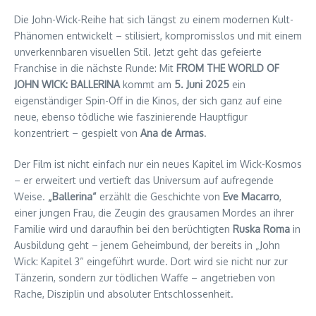
Die John-Wick-Reihe hat sich längst zu einem modernen Kult-
Phänomen entwickelt – stilisiert, kompromisslos und mit einem
unverkennbaren visuellen Stil. Jetzt geht das gefeierte
Franchise in die nächste Runde: Mit
FROM THE WORLD OF
JOHN WICK: BALLERINA
kommt am
5. Juni 2025
ein
eigenständiger Spin-Off in die Kinos, der sich ganz auf eine
neue, ebenso tödliche wie faszinierende Hauptfigur
konzentriert – gespielt von
Ana de Armas
.
Der Film ist nicht einfach nur ein neues Kapitel im Wick-Kosmos
– er erweitert und vertieft das Universum auf aufregende
Weise.
„Ballerina“
erzählt die Geschichte von
Eve Macarro
,
einer jungen Frau, die Zeugin des grausamen Mordes an ihrer
Familie wird und daraufhin bei den berüchtigten
Ruska Roma
in
Ausbildung geht – jenem Geheimbund, der bereits in „John
Wick: Kapitel 3“ eingeführt wurde. Dort wird sie nicht nur zur
Tänzerin, sondern zur tödlichen Waffe – angetrieben von
Rache, Disziplin und absoluter Entschlossenheit.