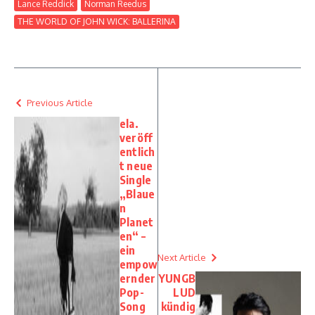
Lance Reddick
Norman Reedus
THE WORLD OF JOHN WICK: BALLERINA
Previous Article
ela.
veröff
entlich
t neue
Single
„Blaue
n
Planet
en“ –
ein
Next Article
empow
ernder
YUNGB
Pop-
LUD
Song
kündig