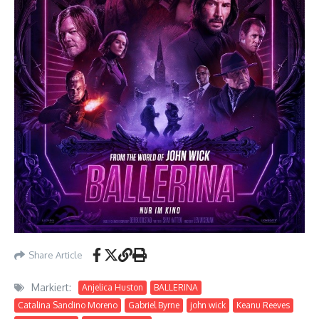
Share Article
Markiert:
Anjelica Huston
BALLERINA
Catalina Sandino Moreno
Gabriel Byrne
john wick
Keanu Reeves