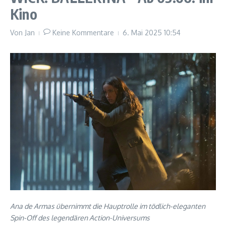
Kino
Von
Jan
Keine Kommentare
6. Mai 2025
10:54
Ana de Armas übernimmt die Hauptrolle im tödlich-eleganten
Spin-Off des legendären Action-Universums