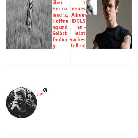
über
t
Herzsc
neues
hmerz,
Album
Hoffnu
IDOLS
ng und
an –
Selbst
jetzt
findun
vorbes
g
tellen!
Jan