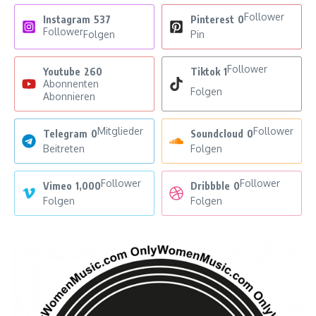
Follower
Instagram
537
Pinterest
0
Follower
Folgen
Pin
Follower
Youtube
260
Tiktok
1
Abonnenten
Folgen
Abonnieren
Mitglieder
Follower
Telegram
0
Soundcloud
0
Beitreten
Folgen
Follower
Follower
Vimeo
1,000
Dribbble
0
Folgen
Folgen