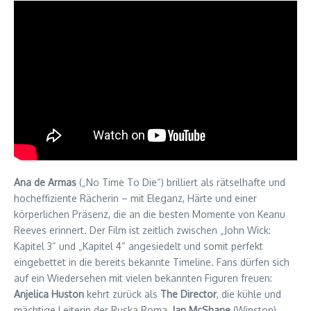
Ana de Armas
(„No Time To Die“) brilliert als rätselhafte und
hocheffiziente Rächerin – mit Eleganz, Härte und einer
körperlichen Präsenz, die an die besten Momente von Keanu
Reeves erinnert. Der Film ist zeitlich zwischen „John Wick:
Kapitel 3“ und „Kapitel 4“ angesiedelt und somit perfekt
eingebettet in die bereits bekannte Timeline. Fans dürfen sich
auf ein Wiedersehen mit vielen bekannten Figuren freuen:
Anjelica Huston
kehrt zurück als
The Director
, die kühle und
mächtige Leiterin der Ruska Roma.
Ian McShane
(Winston),