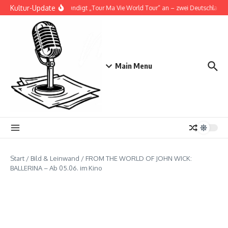
Zum Inhalt springen
Kultur-Update
Doja Cat kündigt „Tour Ma Vie World Tour“ an – zwei Deutschlandsho
Main Menu
Start
/
Bild & Leinwand
/
FROM THE WORLD OF JOHN WICK:
BALLERINA – Ab 05.06. im Kino