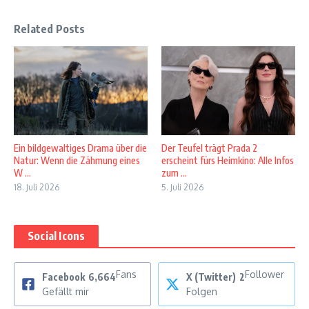
Related Posts
Ein bildgewaltiges Drama über die
Der Teufel trägt Prada 2
Natur: Wenn die Zähmung eines
erscheint fürs Heimkino: Alle Infos
W ...
zum ...
18. Juli 2026
5. Juli 2026
Social Icons
Fans
Follower
Facebook
6,664
X (Twitter)
2
Gefällt mir
Folgen