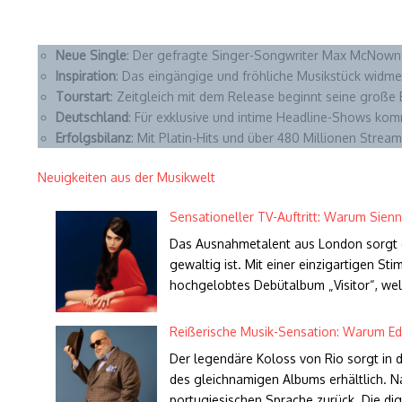
Neue Single
: Der gefragte Singer-Songwriter Max McNown 
Inspiration
: Das eingängige und fröhliche Musikstück widmet
Tourstart
: Zeitgleich mit dem Release beginnt seine große
Deutschland
: Für exklusive und intime Headline-Shows kom
Erfolgsbilanz
: Mit Platin-Hits und über 480 Millionen Stre
Neuigkeiten aus der Musikwelt
Sensationeller TV-Auftritt: Warum Sienn
Das Ausnahmetalent aus London sorgt d
gewaltig ist. Mit einer einzigartigen St
hochgelobtes Debütalbum „Visitor“, we
Reißerische Musik-Sensation: Warum Ed 
Der legendäre Koloss von Rio sorgt in d
des gleichnamigen Albums erhältlich. Na
portugiesischen Sprache zurück. Die dig