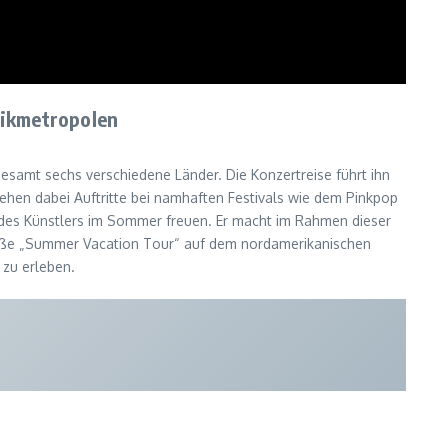
sikmetropolen
samt sechs verschiedene Länder. Die Konzertreise führt ihn
hen dabei Auftritte bei namhaften Festivals wie dem Pinkpop
s des Künstlers im Sommer freuen. Er macht im Rahmen dieser
roße „Summer Vacation Tour“ auf dem nordamerikanischen
 zu erleben.