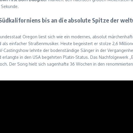
n Sekunde.
üdkaliforniens bis an die absolute Spitze der welt
undesstaat Oregon liest sich wie ein modernes, absolut märchenhaft
d als einfacher Straßenmusiker. Heute begeistert er stolze 2,6 Millio
TV-Castingshow lehnte der bodenständige Sänger in der Vergangenheit
 erlangte in den USA begehrten Platin-Status. Das Nachfolgewerk „
noch. Der Song hielt sich sagenhafte 36 Wochen in den renommierten 