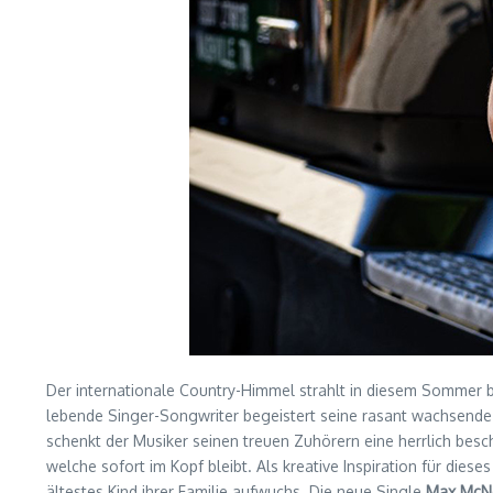
Der internationale Country-Himmel strahlt in diesem Sommer b
lebende Singer-Songwriter begeistert seine rasant wachsende
schenkt der Musiker seinen treuen Zuhörern eine herrlich besch
welche sofort im Kopf bleibt. Als kreative Inspiration für dies
ältestes Kind ihrer Familie aufwuchs. Die neue Single
Max McNo