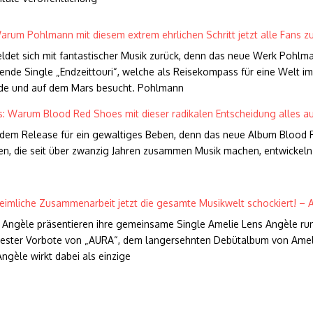
arum Pohlmann mit diesem extrem ehrlichen Schritt jetzt alle Fans
ldet sich mit fantastischer Musik zurück, denn das neue Werk Pohl
agende Single „Endzeittouri“, welche als Reisekompass für eine Welt 
rde und auf dem Mars besucht. Pohlmann
: Warum Blood Red Shoes mit dieser radikalen Entscheidung alles a
 dem Release für ein gewaltiges Beben, denn das neue Album Blood R
n, die seit über zwanzig Jahren zusammen Musik machen, entwickeln e
imliche Zusammenarbeit jetzt die gesamte Musikwelt schockiert! – A
Angèle präsentieren ihre gemeinsame Single Amelie Lens Angèle run, w
uester Vorbote von „AURA“, dem langersehnten Debütalbum von Ameli
ngèle wirkt dabei als einzige