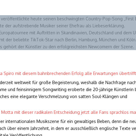
veröffentlichte heute seinen beschwingten Country-Pop-Song „First
e der aufstrebende Musiker seiner Ehefrau als Liebeserklärung.
 Europatournee mit Auftritten in Skandinavien, Deutschland und dem U
mt der beliebte TikTok-Star nach Berlin, Hamburg, München und Köln
ams gehört der Künstler zu den erfolgreichsten Newcomern der Szene.
a Spiro mit diesem bahnbrechenden Erfolg alle Erwartungen übertrifft!
erzeit weltweit für große Begeisterung, weshalb die Nachfrage na
imme und feinsinnigem Songwriting eroberte die 20-jährige Künstlerin be
lches eine elegante Verschmelzung von satten Soul-Klängen und
Motta mit dieser radikalen Entscheidung jetzt alle Fans sprachlos m
er internationalen Musikszene für ein gewaltiges Beben, denn die neu
ch über einem Jahrzehnt, in dem er ausschließlich englische Texte ver
itale Veröffentlichung