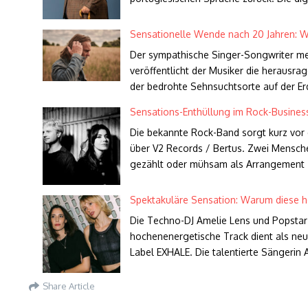
Sensationelle Wende nach 20 Jahren: W
Der sympathische Singer-Songwriter me
veröffentlicht der Musiker die herausr
der bedrohte Sehnsuchtsorte auf der E
Sensations-Enthüllung im Rock-Business
Die bekannte Rock-Band sorgt kurz vor
über V2 Records / Bertus. Zwei Mensche
gezählt oder mühsam als Arrangement
Spektakuläre Sensation: Warum diese he
Die Techno-DJ Amelie Lens und Popstar 
hochenenergetische Track dient als ne
Label EXHALE. Die talentierte Sängerin A
Share Article