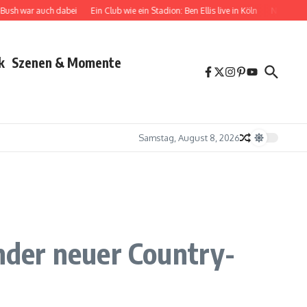
ar auch dabei
Ein Club wie ein Stadion: Ben Ellis live in Köln
Nina Chuba zwisch
k
Szenen & Momente
Samstag, August 8, 2026
nder neuer Country-