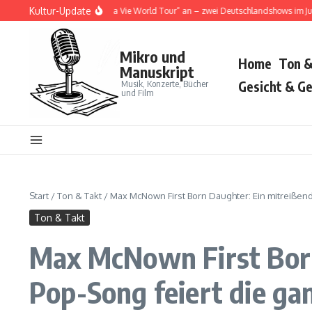
Zum Inhalt springen
Kultur-Update
a Cat kündigt „Tour Ma Vie World Tour“ an – zwei Deutschlandshows im Juni 202
Mikro und
Home
Ton &
Manuskript
Musik, Konzerte, Bücher
Gesicht & Ge
und Film
Start
/
Ton & Takt
/
Max McNown First Born Daughter: Ein mitreißend
Ton & Takt
Max McNown First Born
Pop-Song feiert die ga