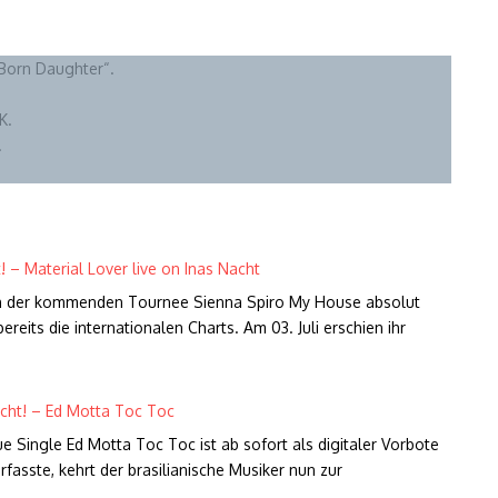
 Born Daughter“.
K.
.
 – Material Lover live on Inas Nacht
ch der kommenden Tournee Sienna Spiro My House absolut
reits die internationalen Charts. Am 03. Juli erschien ihr
acht! – Ed Motta Toc Toc
e Single Ed Motta Toc Toc ist ab sofort als digitaler Vorbote
fasste, kehrt der brasilianische Musiker nun zur