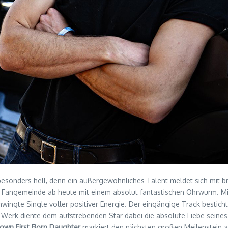
esonders hell, denn ein außergewöhnliches Talent meldet sich mit br
 Fangemeinde ab heute mit einem absolut fantastischen Ohrwurm. Mi
wingte Single voller positiver Energie. Der eingängige Track besticht
es Werk diente dem aufstrebenden Star dabei die absolute Liebe seines 
wn First Born Daughter
markiert den nächsten großen Meilenstein 