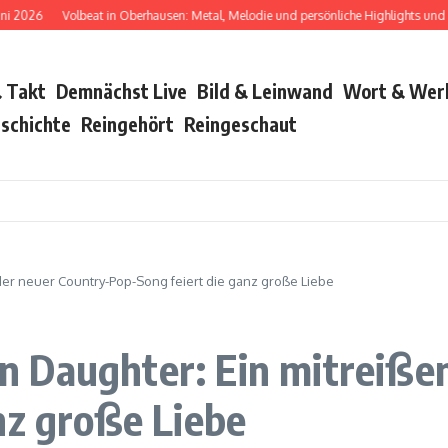
6
Volbeat in Oberhausen: Metal, Melodie und persönliche Highlights und Bush w
 Takt
Demnächst Live
Bild & Leinwand
Wort & Wer
schichte
Reingehört
Reingeschaut
er neuer Country-Pop-Song feiert die ganz große Liebe
 Daughter: Ein mitreiße
nz große Liebe