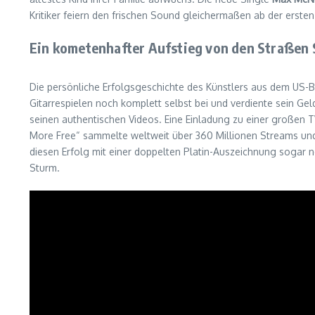
Kritiker feiern den frischen Sound gleichermaßen ab der erste
Ein kometenhafter Aufstieg von den Straßen S
Die persönliche Erfolgsgeschichte des Künstlers aus dem US-B
Gitarrespielen noch komplett selbst bei und verdiente sein Gel
seinen authentischen Videos. Eine Einladung zu einer großen 
More Free“ sammelte weltweit über 360 Millionen Streams und
diesen Erfolg mit einer doppelten Platin-Auszeichnung sogar 
Sturm.