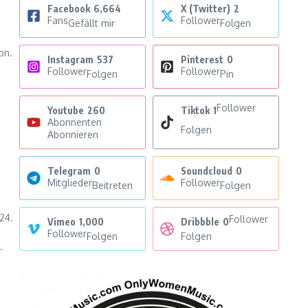
Facebook
6,664
X (Twitter)
2
Fans
Follower
Gefällt mir
Folgen
on.
Instagram
537
Pinterest
0
Follower
Follower
Folgen
Pin
Follower
Youtube
260
Tiktok
1
Abonnenten
Folgen
Abonnieren
Telegram
0
Soundcloud
0
Mitglieder
Follower
Beitreten
Folgen
24.
Follower
Vimeo
1,000
Dribbble
0
Follower
Folgen
Folgen
.