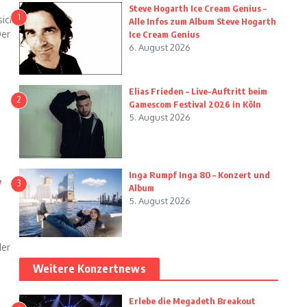
Steve Hogarth Ice Cream Genius –
1
sich
Alle Infos zum Album Steve Hogarth
Der
Ice Cream Genius
6. August 2026
Elias Frieden – Live-Auftritt beim
2
Gamescom Festival 2026 in Köln
5. August 2026
Inga Rumpf Inga 80 – Konzert und
y
3
Album
5. August 2026
der
Weitere Konzertnews
Erlebe die Megadeth Breakout