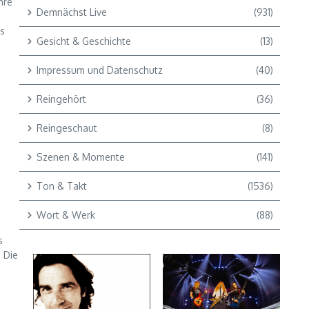
hre
Demnächst Live
(931)
es
Gesicht & Geschichte
(13)
Impressum und Datenschutz
(40)
Reingehört
(36)
Reingeschaut
(8)
Szenen & Momente
(141)
Ton & Takt
(1536)
Wort & Werk
(88)
s
 Die