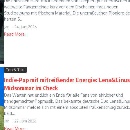
Die britischen Hard-Rock-Legenden von Deep Purple überraschen i
weltweite Fangemeinde kurz vor dem Erscheinen ihres neuen
Studioalbums mit frischem Material. Die unermüdlichen Pioniere d
harten S...
Jan
24. Juni 2026
Read More
Ton & Takt
Indie-Pop mit mitreißender Energie: Lena&Linus
Midsommar im Check
Das Warten hat endlich ein Ende für alle Fans von ehrlicher und
handgemachter Popmusik. Das bekannte deutsche Duo Lena&Linu
Midsommar meldet sich mit einem absoluten Paukenschlag zurück.
beid...
Jan
22. Juni 2026
Read More