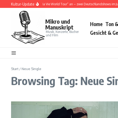
Zum Inhalt springen
Kultur-Update
ja Cat kündigt „Tour Ma Vie World Tour“ an – zwei Deutschlandshows im Juni 20
Mikro und
Home
Ton &
Manuskript
Musik, Konzerte, Bücher
Gesicht & Ge
und Film
Start
/
Neue Single
Browsing Tag: Neue Si