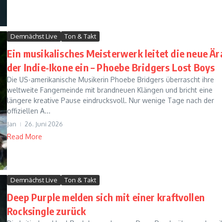
Demnächst Live
Ton & Takt
Ein musikalisches Meisterwerk leitet die neue Är
der Indie-Ikone ein – Phoebe Bridgers Lost Boys
Die US-amerikanische Musikerin Phoebe Bridgers überrascht ihre
weltweite Fangemeinde mit brandneuen Klängen und bricht eine
längere kreative Pause eindrucksvoll. Nur wenige Tage nach der
offiziellen A...
Jan
26. Juni 2026
Read More
Demnächst Live
Ton & Takt
Deep Purple melden sich mit einer kraftvollen
Rocksingle zurück