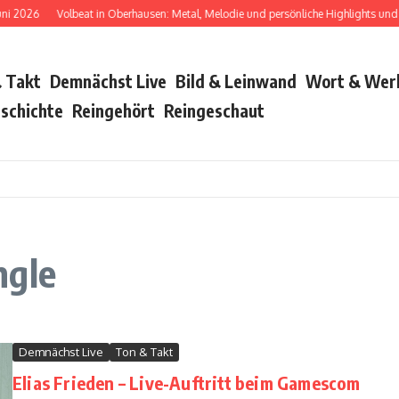
26
Volbeat in Oberhausen: Metal, Melodie und persönliche Highlights und Bush 
 Takt
Demnächst Live
Bild & Leinwand
Wort & Wer
schichte
Reingehört
Reingeschaut
ngle
Demnächst Live
Ton & Takt
Elias Frieden – Live-Auftritt beim Gamescom