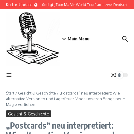
Zum Inhalt springen
Kultur-Update
Doja Cat kündigt „Tour Ma Vie World Tour“ an – zwei Deutschlandsh
Main Menu
Start
/
Gesicht & Geschichte
/
„Postcards“ neu interpretiert: Wie
alternative Versionen und Lagerfeuer-Vibes unseren Songs neue
Magie verliehen
Gesicht & Geschichte
„Postcards“ neu interpretiert: