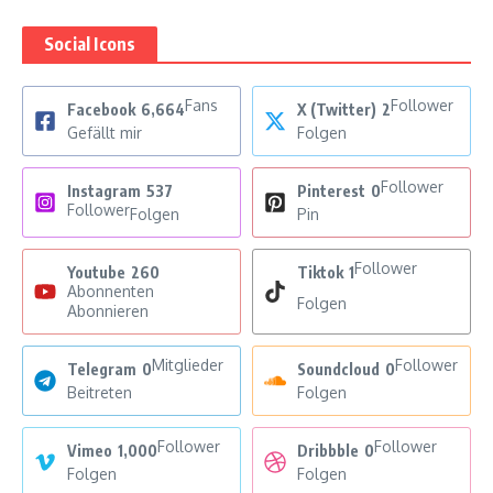
Social Icons
Fans
Follower
Facebook
6,664
X (Twitter)
2
Gefällt mir
Folgen
Follower
Instagram
537
Pinterest
0
Follower
Folgen
Pin
Follower
Youtube
260
Tiktok
1
Abonnenten
Folgen
Abonnieren
Mitglieder
Follower
Telegram
0
Soundcloud
0
Beitreten
Folgen
Follower
Follower
Vimeo
1,000
Dribbble
0
Folgen
Folgen