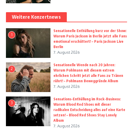
Weitere Konzertnews
Sensationelle Enthüllung kurz vor der Show:
1
Warum Paris Jackson in Berlin jetzt alle Fans
emotional erschüttert! – Paris Jackson Live
Berlin
7. August 2026
Sensationelle Wende nach 20 Jahren:
2
Warum Pohlmann mit diesem extrem
ehrlichen Schritt jetzt alle Fans zu Tränen
rührt! – Pohlmann Beweggründe Album
7. August 2026
Sensations-Enthüllung im Rock-Business:
3
Warum Blood Red Shoes mit dieser
radikalen Entscheidung alles auf eine Karte
setzen! – Blood Red Shoes Stay Lonely
Album
7. August 2026