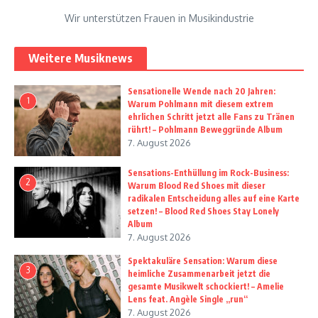
Wir unterstützen Frauen in Musikindustrie
Weitere Musiknews
Sensationelle Wende nach 20 Jahren:
1
Warum Pohlmann mit diesem extrem
ehrlichen Schritt jetzt alle Fans zu Tränen
rührt! – Pohlmann Beweggründe Album
7. August 2026
Sensations-Enthüllung im Rock-Business:
2
Warum Blood Red Shoes mit dieser
radikalen Entscheidung alles auf eine Karte
setzen! – Blood Red Shoes Stay Lonely
Album
7. August 2026
Spektakuläre Sensation: Warum diese
3
heimliche Zusammenarbeit jetzt die
gesamte Musikwelt schockiert! – Amelie
Lens feat. Angèle Single „run“
7. August 2026